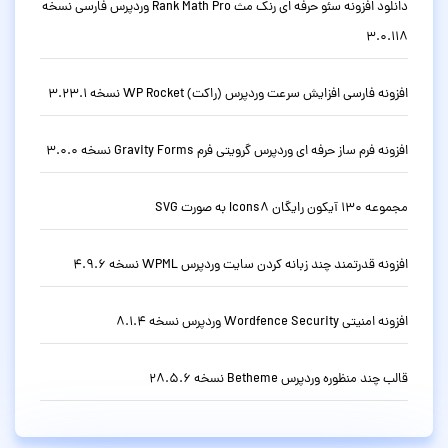
دانلود افزونه سئو حرفه ای رنک مث Rank Math Pro وردپرس فارسی نسخه
3.0.118
افزونه فارسی افزایش سرعت وردپرس (راکت) WP Rocket نسخه 3.23.1
افزونه فرم ساز حرفه ای وردپرس گرویتی فرم Gravity Forms نسخه 3.0.0
مجموعه 130 آیکون رایگان Icons8 به صورت SVG
افزونه قدرتمند چند زبانه کردن سایت وردپرس WPML نسخه 4.9.6
افزونه امنیتی Wordfence Security وردپرس نسخه 8.1.4
قالب چند منظوره وردپرس Betheme نسخه 28.5.6