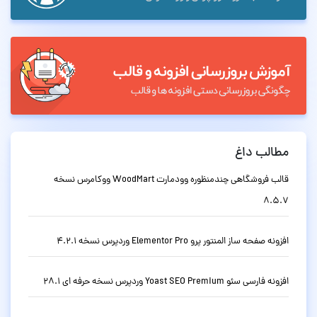
مطالب داغ
قالب فروشگاهی چندمنظوره وودمارت WoodMart ووکامرس نسخه
8.5.7
افزونه صفحه ساز المنتور پرو Elementor Pro وردپرس نسخه 4.2.1
افزونه فارسی سئو Yoast SEO Premium وردپرس نسخه حرفه ای 28.1