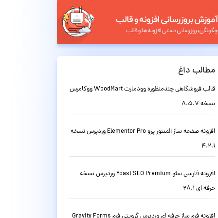
مطالب داغ
قالب فروشگاهی چندمنظوره وودمارت WoodMart ووکامرس
نسخه 8.5.7
افزونه صفحه ساز المنتور پرو Elementor Pro وردپرس نسخه
4.2.1
افزونه فارسی سئو Yoast SEO Premium وردپرس نسخه
حرفه ای 28.1
افزونه فرم ساز حرفه ای وردپرس گرویتی فرم Gravity Forms