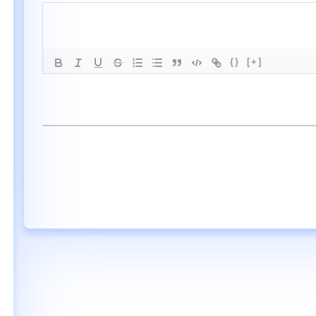
{}
[+]