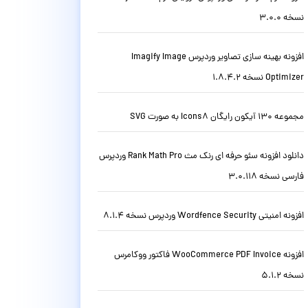
نسخه 3.0.0
افزونه بهینه سازی تصاویر وردپرس Imagify Image
Optimizer نسخه 1.8.4.2
مجموعه 130 آیکون رایگان Icons8 به صورت SVG
دانلود افزونه سئو حرفه ای رنک مث Rank Math Pro وردپرس
فارسی نسخه 3.0.118
افزونه امنیتی Wordfence Security وردپرس نسخه 8.1.4
افزونه WooCommerce PDF Invoice فاکتور ووکامرس
نسخه 5.1.2