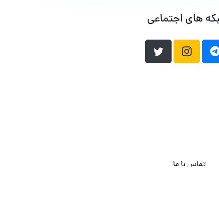
که های اجتماعی
تماس با ما
هاست وردپرس
فراداده