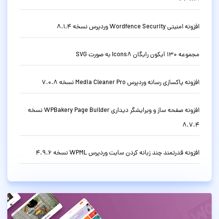
افزونه امنیتی Wordfence Security وردپرس نسخه 8.1.4
مجموعه 130 آیکون رایگان Icons8 به صورت SVG
افزونه پاکسازی رسانه وردپرس Media Cleaner Pro نسخه 7.0.8
افزونه صفحه ساز و ویرایشگر دیداری WPBakery Page Builder نسخه
8.7.4
افزونه قدرتمند چند زبانه کردن سایت وردپرس WPML نسخه 4.9.6