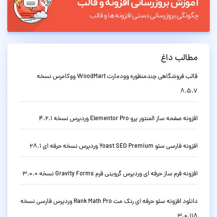
مطالب داغ
قالب فروشگاهی چندمنظوره وودمارت WoodMart ووکامرس نسخه
8.5.7
افزونه صفحه ساز المنتور پرو Elementor Pro وردپرس نسخه 4.2.1
افزونه فارسی سئو Yoast SEO Premium وردپرس نسخه حرفه ای 28.1
افزونه فرم ساز حرفه ای وردپرس گرویتی فرم Gravity Forms نسخه 3.0.0
دانلود افزونه سئو حرفه ای رنک مث Rank Math Pro وردپرس فارسی نسخه
3.0.118