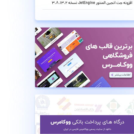
افزونه جت انجین المنتور JetEngine نسخه 3.8.13.2