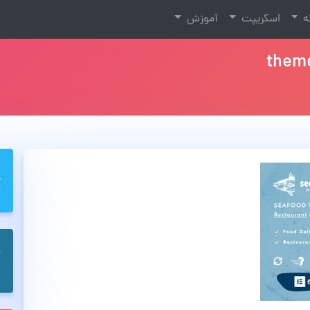
نه
اسکریپت
آموزش