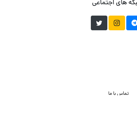
که های اجتماعی
تماس با ما
هاست وردپرس
فراداده