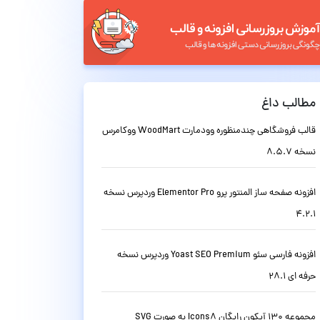
مطالب داغ
قالب فروشگاهی چندمنظوره وودمارت WoodMart ووکامرس
نسخه 8.5.7
افزونه صفحه ساز المنتور پرو Elementor Pro وردپرس نسخه
4.2.1
افزونه فارسی سئو Yoast SEO Premium وردپرس نسخه
حرفه ای 28.1
مجموعه 130 آیکون رایگان Icons8 به صورت SVG