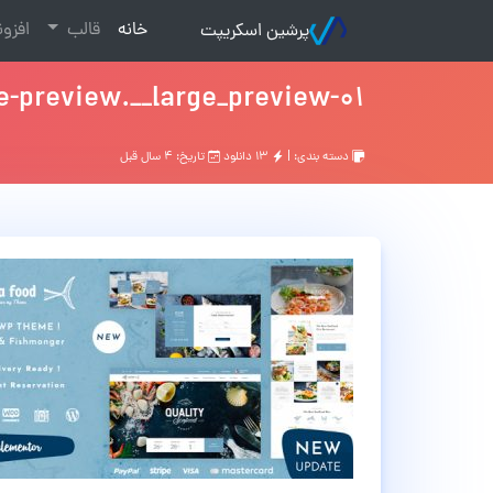
(current)
خانه
قالب
افزو
پرشین اسکریپت
01-theme-preview.__large_preview
دسته بندی: |
۱۳ دانلود
تاریخ: ۴ سال قبل