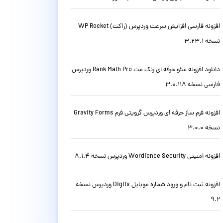
افزونه فارسی افزایش سرعت وردپرس (راکت) WP Rocket
نسخه 3.23.1
دانلود افزونه سئو حرفه ای رنک مث Rank Math Pro وردپرس
فارسی نسخه 3.0.118
افزونه فرم ساز حرفه ای وردپرس گرویتی فرم Gravity Forms
نسخه 3.0.0
افزونه امنیتی Wordfence Security وردپرس نسخه 8.1.4
افزونه ثبت نام و ورود شماره موبایل Digits وردپرس نسخه
9.2