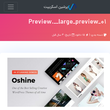
پرشین اسکریپت
01_Preview.__large_preview
دسته بندی: |
۱۵ دانلود
تاریخ: ۴ سال قبل