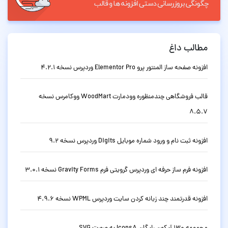
مطالب داغ
افزونه صفحه ساز المنتور پرو Elementor Pro وردپرس نسخه 4.2.1
قالب فروشگاهی چندمنظوره وودمارت WoodMart ووکامرس نسخه
8.5.7
افزونه ثبت نام و ورود شماره موبایل Digits وردپرس نسخه 9.2
افزونه فرم ساز حرفه ای وردپرس گرویتی فرم Gravity Forms نسخه 3.0.1
افزونه قدرتمند چند زبانه کردن سایت وردپرس WPML نسخه 4.9.6