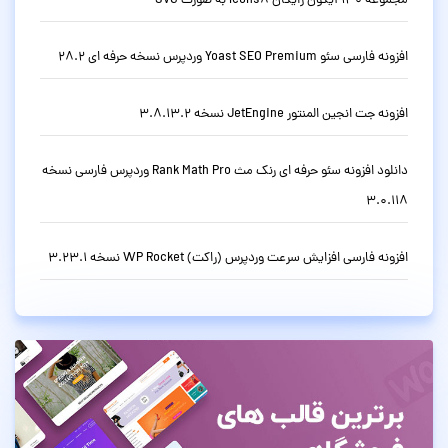
مجموعه 130 آیکون رایگان Icons8 به صورت SVG
افزونه فارسی سئو Yoast SEO Premium وردپرس نسخه حرفه ای 28.2
افزونه جت انجین المنتور JetEngine نسخه 3.8.13.2
دانلود افزونه سئو حرفه ای رنک مث Rank Math Pro وردپرس فارسی نسخه
3.0.118
افزونه فارسی افزایش سرعت وردپرس (راکت) WP Rocket نسخه 3.23.1