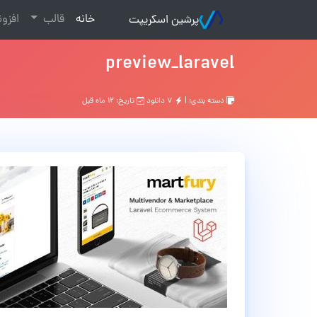
(current)
خانه
قالب
افزو
پرشین اسکریپت
preview_laravel
دسته بندی: |
۷ دانلود
تاریخ: ۱۲ ماه قبل