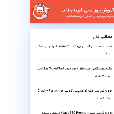
مطالب داغ
افزونه صفحه ساز المنتور پرو Elementor Pro وردپرس نسخه
4.2.1
قالب فروشگاهی چندمنظوره وودمارت WoodMart ووکامرس
نسخه 8.5.7
افزونه فرم ساز حرفه ای وردپرس گرویتی فرم Gravity Forms
نسخه 3.0.1
افزونه فارسی سئو Yoast SEO Premium وردپرس نسخه