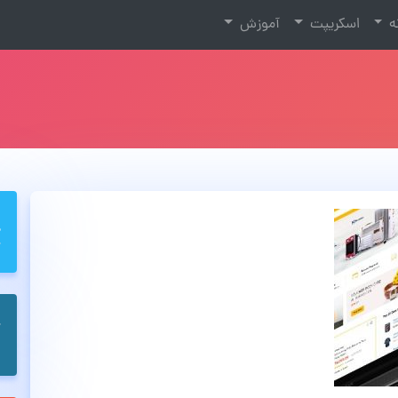
نه
اسکریپت
آموزش