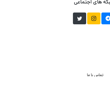
که های اجتماعی
تماس با ما
هاست وردپرس
فراداده