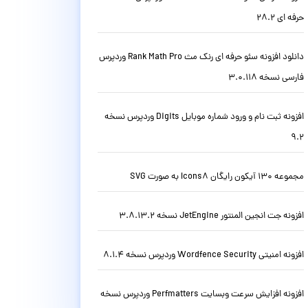
حرفه ای 28.2
دانلود افزونه سئو حرفه ای رنک مث Rank Math Pro وردپرس
فارسی نسخه 3.0.118
افزونه ثبت نام و ورود شماره موبایل Digits وردپرس نسخه
9.2
مجموعه 130 آیکون رایگان Icons8 به صورت SVG
افزونه جت انجین المنتور JetEngine نسخه 3.8.13.2
افزونه امنیتی Wordfence Security وردپرس نسخه 8.1.4
افزونه افزایش سرعت وبسایت Perfmatters وردپرس نسخه