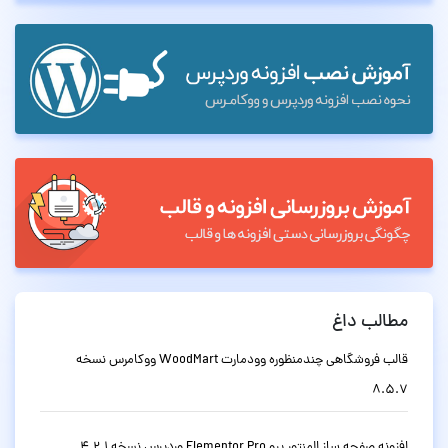
مطالب داغ
قالب فروشگاهی چندمنظوره وودمارت WoodMart ووکامرس نسخه
8.5.7
افزونه صفحه ساز المنتور پرو Elementor Pro وردپرس نسخه 4.2.1