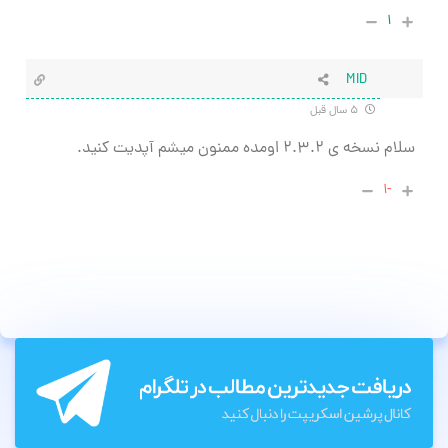
۱
MID
۵ سال قبل
سلام نسخه ی ۲.۳.۲ اومده ممنون میشم آپدیت کنید.
-۱