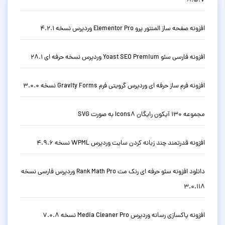
8.5.7
افزونه صفحه ساز المنتور پرو Elementor Pro وردپرس نسخه 4.2.1
افزونه فارسی سئو Yoast SEO Premium وردپرس نسخه حرفه ای 28.1
افزونه فرم ساز حرفه ای وردپرس گرویتی فرم Gravity Forms نسخه 3.0.0
مجموعه 130 آیکون رایگان Icons8 به صورت SVG
افزونه قدرتمند چند زبانه کردن سایت وردپرس WPML نسخه 4.9.6
دانلود افزونه سئو حرفه ای رنک مث Rank Math Pro وردپرس فارسی نسخه
3.0.118
افزونه پاکسازی رسانه وردپرس Media Cleaner Pro نسخه 7.0.8