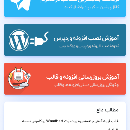
مطالب داغ
قالب فروشگاهی چندمنظوره وودمارت WoodMart ووکامرس نسخه