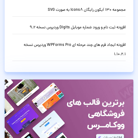
مجموعه 130 آیکون رایگان Icons8 به صورت SVG
افزونه ثبت نام و ورود شماره موبایل Digits وردپرس نسخه 9.2
افزونه ایجاد فرم های چند مرحله ای WPForms Pro وردپرس نسخه
1.10.2.1