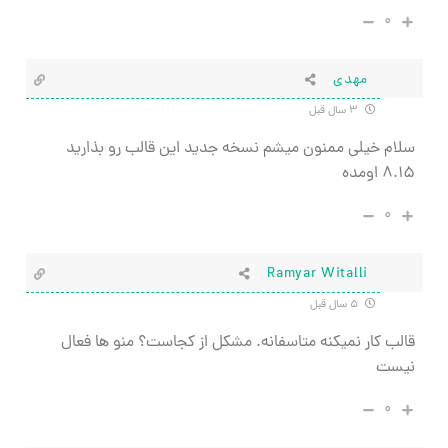
۰
مهدی
۳ سال قبل
سلام خیلی ممنون میشم نسخه جدید این قالب رو بذارید
۸.۱۵ اومده
۰
Ramyar Witalli
۵ سال قبل
قالب کار نمیکنه متاسفانه. مشکل از کجاست؟ منو ها فعال
نیست
۰