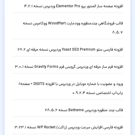
افزونه صفحه ساز المنتور پرو Elementor Pro وردپرس نسخه 4.2.1
قالب فروشگاهی چندمنظوره وودمارت WoodMart ووکامرس نسخه
8.5.7
افزونه فارسی سئو Yoast SEO Premium وردپرس نسخه حرفه ای 28.2
افزونه فرم ساز حرفه ای وردپرس گرویتی فرم Gravity Forms نسخه 3.0.1
ورود و عضویت با شماره موبایل در وردپرس با افزونه DIGITS + صفحه/
پاپ‌آپ اختصاصی نسخه 0.9.2.4
قالب چند منظوره وردپرس Betheme نسخه 28.5.6
افزونه فارسی افزایش سرعت وردپرس (راکت) WP Rocket نسخه 3.23.1