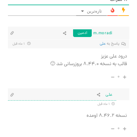
۱۱
نظرات
تازه‌ترین
m.moradi
ادمین
پاسخ به
علی
۱ ماه قبل
درود علی عزیز
قالب به نسخه ۸.۴۴.۰ بروزرسانی شد 🙂
۰
علی
۱ ماه قبل
نسخه ۸.۴۶.۲ اومده
۰