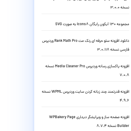
نسخه 3.0.0
مجموعه 130 آیکون رایگان Icons8 به صورت SVG
دانلود افزونه سئو حرفه ای رنک مث Rank Math Pro وردپرس
فارسی نسخه 3.0.118
افزونه پاکسازی رسانه وردپرس Media Cleaner Pro نسخه
7.0.8
افزونه قدرتمند چند زبانه کردن سایت وردپرس WPML نسخه
4.9.6
افزونه صفحه ساز و ویرایشگر دیداری WPBakery Page
Builder نسخه 8.7.4