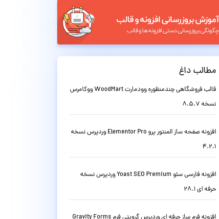
مطالب داغ
قالب فروشگاهی چندمنظوره وودمارت WoodMart ووکامرس
نسخه 8.5.7
افزونه صفحه ساز المنتور پرو Elementor Pro وردپرس نسخه
4.2.1
افزونه فارسی سئو Yoast SEO Premium وردپرس نسخه
حرفه ای 28.1
افزونه فرم ساز حرفه ای وردپرس گرویتی فرم Gravity Forms