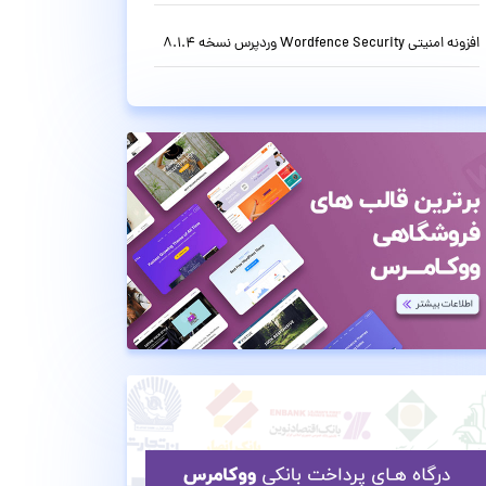
افزونه امنیتی Wordfence Security وردپرس نسخه 8.1.4