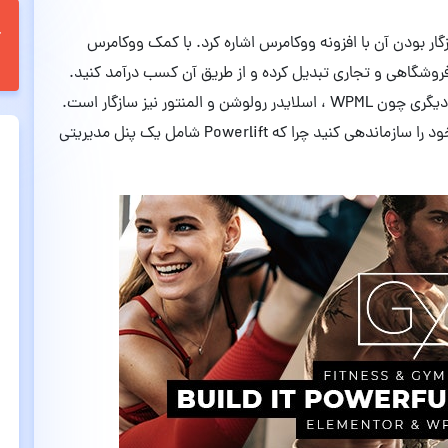
زگار بودن آن با افزونه ووکامرس اشاره کرد. با کمک ووکامرس
وشگاهی و تجاری تبدیل کرده و از طریق آن کسب درآمد کنید.
علاوه بر ووکامرس، Powerlift با افزونه های پرطرفدار دیگری چون WPML ، اسلایدر رولوشن و المنتور نیز سازگار است.
دیگر نگران نباشید و به سادگی سایت باشگاه ورزشی خود را سازماندهی کنید چرا که Powerlift شامل یک پنل مدیریتی