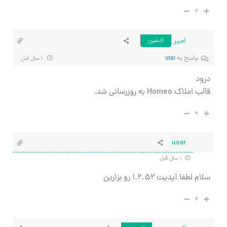
۰
امیر
ادمین
پاسخ به
user
۱ سال قبل
درود
قالب املاک Homeo به روزرسانی شد.
۰
user
۱ سال قبل
سلام لطفا آپدیت ۱.۲.۵۲ رو بزارین
۰