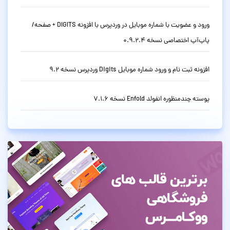
ورود و عضویت با شماره موبایل در وردپرس با افزونه DIGITS + صفحه/
پاپ‌آپ اختصاصی نسخه 0.9.2.4
افزونه ثبت نام و ورود شماره موبایل Digits وردپرس نسخه 9.2
پوسته چندمنظوره انفولد Enfold نسخه 7.1.6