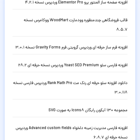
افزونه صفحه ساز المنتور پرو Elementor Pro وردپرس نسخه 4.2.1
قالب فروشگاهی چندمنظوره وودمارت WoodMart ووکامرس نسخه
8.5.7
افزونه فرم ساز حرفه ای وردپرس گرویتی فرم Gravity Forms نسخه 3.0.1
افزونه فارسی سئو Yoast SEO Premium وردپرس نسخه حرفه ای 28.2
دانلود افزونه سئو حرفه ای رنک مث Rank Math Pro وردپرس فارسی نسخه
3.0.118
مجموعه 130 آیکون رایگان Icons8 به صورت SVG
افزونه فارسی مدیریت زمینه دلخواه Advanced custom fields وردپرس
نسخه حرفه ای 6.8.7