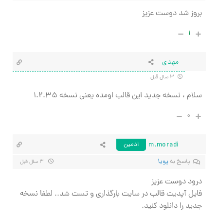
بروز شد دوست عزیز
۱
مهدی
۳ سال قبل
سلام ، نسخه جدید این قالب اومده یعنی نسخه ۱.۲.۳۵
۰
m.moradi
ادمین
پاسخ به
پویا
۳ سال قبل
درود دوست عزیز
فایل آپدیت قالب در سایت بارگذاری و تست شد.. لطفا نسخه
جدید را دانلود کنید.