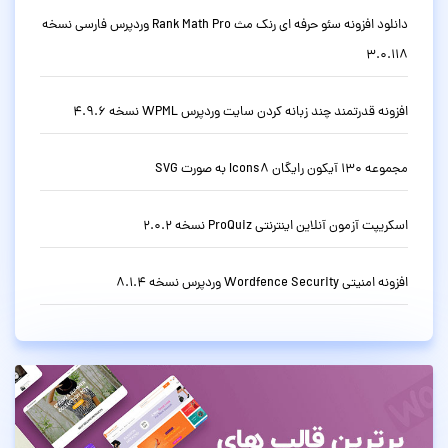
دانلود افزونه سئو حرفه ای رنک مث Rank Math Pro وردپرس فارسی نسخه
3.0.118
افزونه قدرتمند چند زبانه کردن سایت وردپرس WPML نسخه 4.9.6
مجموعه 130 آیکون رایگان Icons8 به صورت SVG
اسکریپت آزمون آنلاین اینترنتی ProQuiz نسخه 2.0.2
افزونه امنیتی Wordfence Security وردپرس نسخه 8.1.4