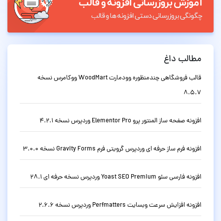
مطالب داغ
قالب فروشگاهی چندمنظوره وودمارت WoodMart ووکامرس نسخه
8.5.7
افزونه صفحه ساز المنتور پرو Elementor Pro وردپرس نسخه 4.2.1
افزونه فرم ساز حرفه ای وردپرس گرویتی فرم Gravity Forms نسخه 3.0.0
افزونه فارسی سئو Yoast SEO Premium وردپرس نسخه حرفه ای 28.1
افزونه افزایش سرعت وبسایت Perfmatters وردپرس نسخه 2.6.6