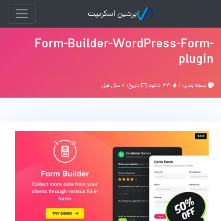
پرشین اسکریپت
Form-Builder-WordPress-Form-
plugin
دسته بندی: |
۴۳ دانلود
تاریخ: ۸ سال قبل