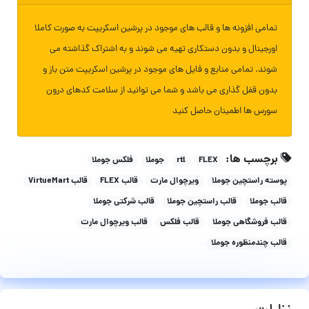
تمامی افزونه ها و قالب های موجود در پرشین اسکریپت به صورت کاملا
اورجینال و بدون دستکاری تهیه می شوند و به اشتراک گذاشته می
شوند. تمامی منابع و فایل های موجود در پرشین اسکریپت متن باز و
بدون قفل گذاری می باشد و شما می توانید از سلامت کدهای درون
سورس ها اطمینان حاصل کنید
برچسب ها:
FLEX
rtl
جوملا
فلکس جوملا
پوسته راستچین جوملا
ویرچوال مارت
قالب FLEX
قالب VirtueMart
قالب جوملا
قالب راستچین جوملا
قالب شرکتی جوملا
قالب فروشگاهی جوملا
قالب فلکس
قالب ویرچوال مارت
قالب چندمنظوره جوملا