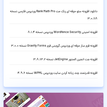
دانلود افزونه سئو حرفه ای رنک مث Rank Math Pro وردپرس فارسی نسخه
3.0.118
افزونه امنیتی Wordfence Security وردپرس نسخه 8.1.4
افزونه فرم ساز حرفه ای وردپرس گرویتی فرم Gravity Forms نسخه 3.0.0
افزونه جت انجین المنتور JetEngine نسخه 3.8.13.2
افزونه قدرتمند چند زبانه کردن سایت وردپرس WPML نسخه 4.9.6