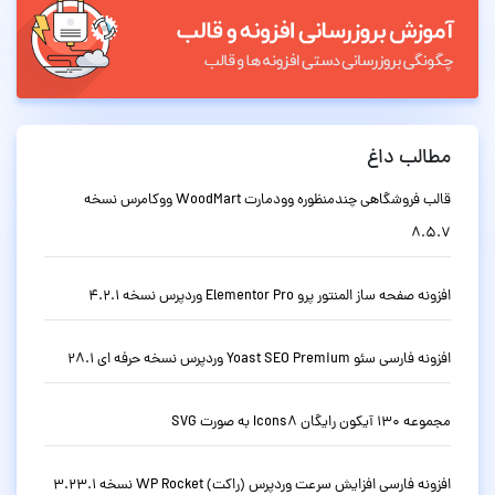
مطالب داغ
قالب فروشگاهی چندمنظوره وودمارت WoodMart ووکامرس نسخه
8.5.7
افزونه صفحه ساز المنتور پرو Elementor Pro وردپرس نسخه 4.2.1
افزونه فارسی سئو Yoast SEO Premium وردپرس نسخه حرفه ای 28.1
مجموعه 130 آیکون رایگان Icons8 به صورت SVG
افزونه فارسی افزایش سرعت وردپرس (راکت) WP Rocket نسخه 3.23.1