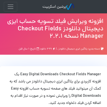
پرشین اسکریپت
افزونه ویرایش فیلد تسویه حساب ایزی
دیجیتال دانلودز Checkout Fields
Manager نسخه 2.2.1
دسته بندی:
پلاگین ایزی دیجیتال دانلودز
, |
۶۹۹ دانلود
تاریخ: ۱ سال قبل
Easy Digital Downloads Checkout Fields Manager یک
افزونه کاربردی برای پلاگین ایزی دیجیتال دانلودز می باشد که به
کمک آن میتوانید فیلد های صفحه تسویه حساب افزونه Easy
Digital Downloads را ویرایش نموده و در صورت نیاز اقدام به
اضافه کردن فیلد دلخواه جدید کنید.