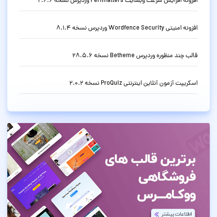
افزونه افزایش سرعت وبسایت Perfmatters وردپرس نسخه 2.6.6
افزونه امنیتی Wordfence Security وردپرس نسخه 8.1.4
قالب چند منظوره وردپرس Betheme نسخه 28.5.6
اسکریپت آزمون آنلاین اینترنتی ProQuiz نسخه 2.0.2