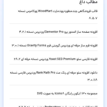
مطالب داغ
قالب فروشگاهی چندمنظوره وودمارت WoodMart ووکامرس نسخه
8.5.7
افزونه صفحه ساز المنتور پرو Elementor Pro وردپرس نسخه 4.2.1
افزونه فرم ساز حرفه ای وردپرس گرویتی فرم Gravity Forms نسخه 3.0.1
افزونه فارسی سئو Yoast SEO Premium وردپرس نسخه حرفه ای 28.2
دانلود افزونه سئو حرفه ای رنک مث Rank Math Pro وردپرس فارسی نسخه
3.0.118
مجموعه 130 آیکون رایگان Icons8 به صورت SVG