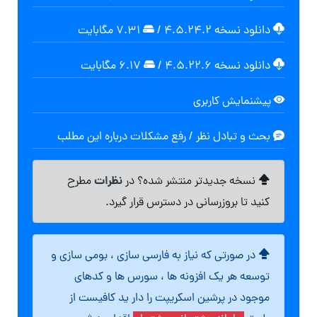
دانلود نسخه ۴.۵.۲۴.۲
/
۷.۳۱ مگابايت
دانلود نسخه ۴.۵.۲۲.۶
/
۶.۱۷ مگابايت
پیشنمایش کاربری
بحث و تبادل نظر / رفع مشکلات درباره این مطلب
نظرات
نسخه جدیدتر منتشر شده؟ در
مطرح
کنید تا بروزرسانی در دسترس قرار گیرد.
در صورتی که نیاز به فارسی سازی ، بومی سازی و
توسعه هر یک افزونه ها ، سورس ها و کدهای
موجود در پرشین اسکریپت را دار ید کافیست از