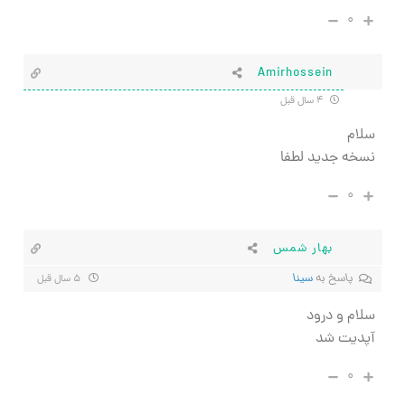
۰
Amirhossein
۴ سال قبل
سلام
نسخه جدید لطفا
۰
بهار شمس
پاسخ به
سینا
۵ سال قبل
سلام و درود
آپدیت شد
۰