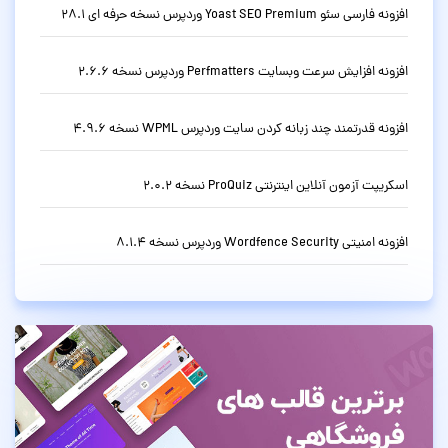
افزونه فارسی سئو Yoast SEO Premium وردپرس نسخه حرفه ای 28.1
افزونه افزایش سرعت وبسایت Perfmatters وردپرس نسخه 2.6.6
افزونه قدرتمند چند زبانه کردن سایت وردپرس WPML نسخه 4.9.6
اسکریپت آزمون آنلاین اینترنتی ProQuiz نسخه 2.0.2
افزونه امنیتی Wordfence Security وردپرس نسخه 8.1.4