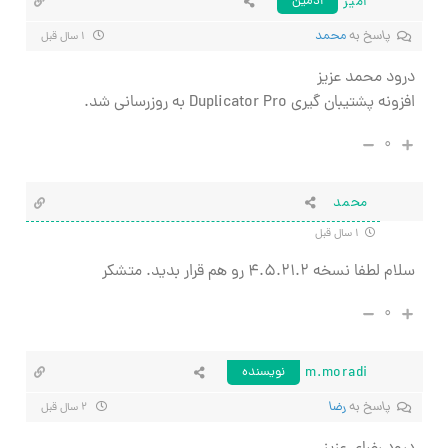
امیر
ادمین
پاسخ به
محمد
۱ سال قبل
درود محمد عزیز
افزونه پشتیبان گیری Duplicator Pro به روزرسانی شد.
۰
محمد
۱ سال قبل
سلام لطفا نسخه ۴.۵.۲۱.۲ رو هم قرار بدید. متشکر
۰
m.moradi
نویسنده
پاسخ به
رضا
۲ سال قبل