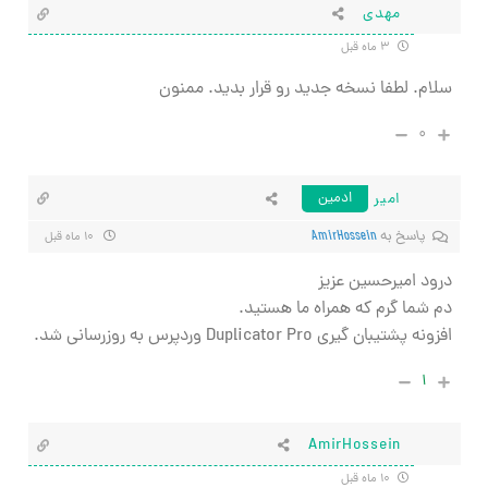
مهدی
۳ ماه قبل
سلام. لطفا نسخه جدید رو قرار بدید. ممنون
۰
امیر
ادمین
پاسخ به
AmirHossein
۱۰ ماه قبل
درود امیرحسین عزیز
دم شما گرم که همراه ما هستید.
افزونه پشتیبان گیری Duplicator Pro وردپرس به روزرسانی شد.
۱
AmirHossein
۱۰ ماه قبل