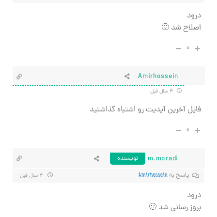
درود
اصلاح شد 🙂
۰
Amirhossein
۴ سال قبل
فایل آخرین آپدیت رو اشتباه گذاشتید
۰
m.moradi
نویسنده
پاسخ به
Amirhossein
۴ سال قبل
درود
بروز رسانی شد 🙂