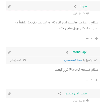
سینا
۵ سال قبل
سلام …مدت هاست این افزونه رو آپدیت نکردید .لطفاً در
صورت امکان بروزرسانی کنید .
۰
mehdi.q6
پاسخ به
سید امیرحسین
۵ سال قبل
سلام نسخه ۴.۰.۰.۱ قرار گرفت
۰
سید امیرحسین
۵ سال قبل