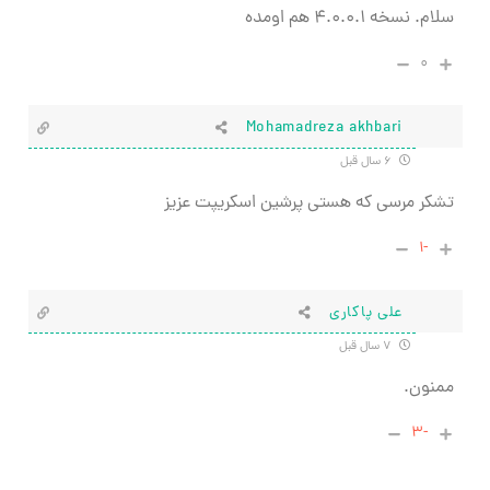
سلام. نسخه ۴.۰.۰.۱ هم اومده
۰
Mohamadreza akhbari
۶ سال قبل
تشکر مرسی که هستی پرشین اسکریپت عزیز
-۱
علی پاکاری
۷ سال قبل
ممنون.
-۳