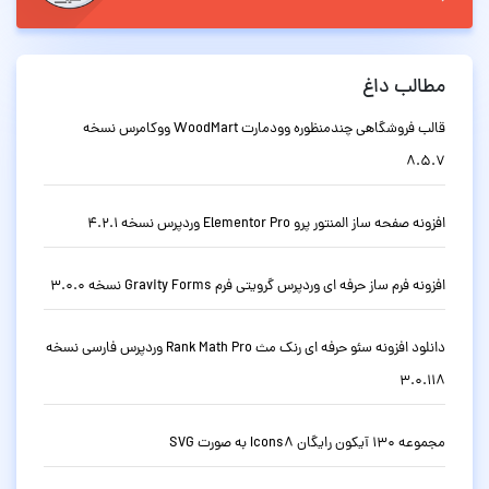
مطالب داغ
قالب فروشگاهی چندمنظوره وودمارت WoodMart ووکامرس نسخه
8.5.7
افزونه صفحه ساز المنتور پرو Elementor Pro وردپرس نسخه 4.2.1
افزونه فرم ساز حرفه ای وردپرس گرویتی فرم Gravity Forms نسخه 3.0.0
دانلود افزونه سئو حرفه ای رنک مث Rank Math Pro وردپرس فارسی نسخه
3.0.118
مجموعه 130 آیکون رایگان Icons8 به صورت SVG