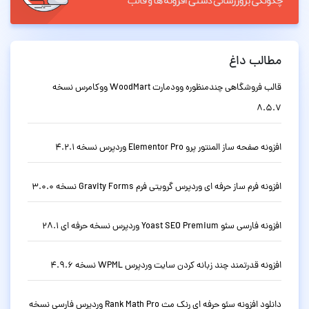
مطالب داغ
قالب فروشگاهی چندمنظوره وودمارت WoodMart ووکامرس نسخه
8.5.7
افزونه صفحه ساز المنتور پرو Elementor Pro وردپرس نسخه 4.2.1
افزونه فرم ساز حرفه ای وردپرس گرویتی فرم Gravity Forms نسخه 3.0.0
افزونه فارسی سئو Yoast SEO Premium وردپرس نسخه حرفه ای 28.1
افزونه قدرتمند چند زبانه کردن سایت وردپرس WPML نسخه 4.9.6
دانلود افزونه سئو حرفه ای رنک مث Rank Math Pro وردپرس فارسی نسخه