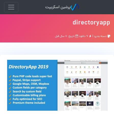
پرشین اسکریپت
directoryapp
دسته بندی: |
۹ دانلود
تاریخ: ۷ سال قبل