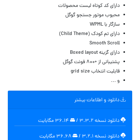
دارای کد کوتاه لیست محصولات
محبوب موتور جستجو گوگل
سازگار با WPML
دارای تم کودک (Child Theme)
Smooth Scroll
دارای گزینه Boxed layout
پشتیبانی از +۸۰۰ فونت گوگل
قابلیت انتخاب grid size
و …
دانلود و اطلاعات بیشتر
دانلود نسخه ۳.۳.۲
/
۳۶.۱۴ مگابايت
دانلود نسخه ۳.۲.۱
/
۳۶.۶۸ مگابايت