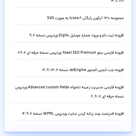
3.0.118
مجموعه 130 آیکون رایگان Icons8 به صورت SVG
افزونه ثبت نام و ورود شماره موبایل Digits وردپرس نسخه 9.2
افزونه فارسی سئو Yoast SEO Premium وردپرس نسخه حرفه ای 28.2
افزونه جت انجین المنتور JetEngine نسخه 3.8.13.2
افزونه فارسی مدیریت زمینه دلخواه Advanced custom fields وردپرس
نسخه حرفه ای 6.8.7
افزونه قدرتمند چند زبانه کردن سایت وردپرس WPML نسخه 4.9.6