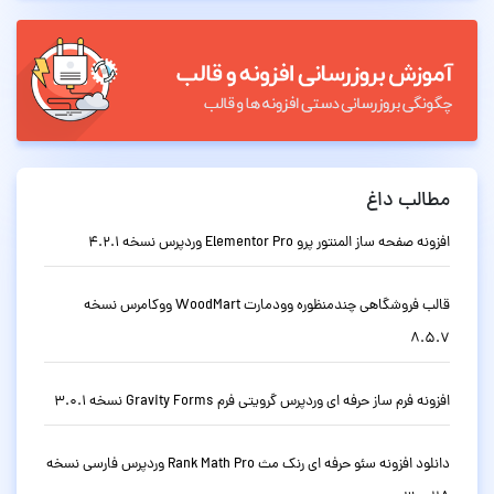
مطالب داغ
افزونه صفحه ساز المنتور پرو Elementor Pro وردپرس نسخه 4.2.1
قالب فروشگاهی چندمنظوره وودمارت WoodMart ووکامرس نسخه
8.5.7
افزونه فرم ساز حرفه ای وردپرس گرویتی فرم Gravity Forms نسخه 3.0.1
دانلود افزونه سئو حرفه ای رنک مث Rank Math Pro وردپرس فارسی نسخه