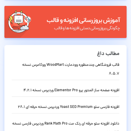
مطالب داغ
قالب فروشگاهی چندمنظوره وودمارت WoodMart ووکامرس نسخه
8.5.7
افزونه صفحه ساز المنتور پرو Elementor Pro وردپرس نسخه 4.2.1
افزونه فارسی سئو Yoast SEO Premium وردپرس نسخه حرفه ای 28.1
دانلود افزونه سئو حرفه ای رنک مث Rank Math Pro وردپرس فارسی نسخه