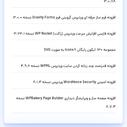
3.0.118
افزونه فرم ساز حرفه ای وردپرس گرویتی فرم Gravity Forms نسخه 3.0.0
افزونه فارسی افزایش سرعت وردپرس (راکت) WP Rocket نسخه 3.23.1
مجموعه 130 آیکون رایگان Icons8 به صورت SVG
افزونه قدرتمند چند زبانه کردن سایت وردپرس WPML نسخه 4.9.6
افزونه امنیتی Wordfence Security وردپرس نسخه 8.1.4
افزونه صفحه ساز و ویرایشگر دیداری WPBakery Page Builder نسخه
8.7.4