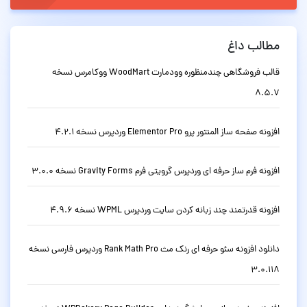
مطالب داغ
قالب فروشگاهی چندمنظوره وودمارت WoodMart ووکامرس نسخه
8.5.7
افزونه صفحه ساز المنتور پرو Elementor Pro وردپرس نسخه 4.2.1
افزونه فرم ساز حرفه ای وردپرس گرویتی فرم Gravity Forms نسخه 3.0.0
افزونه قدرتمند چند زبانه کردن سایت وردپرس WPML نسخه 4.9.6
دانلود افزونه سئو حرفه ای رنک مث Rank Math Pro وردپرس فارسی نسخه
3.0.118