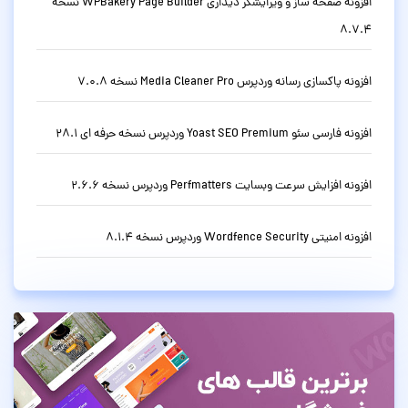
افزونه صفحه ساز و ویرایشگر دیداری WPBakery Page Builder نسخه
8.7.4
افزونه پاکسازی رسانه وردپرس Media Cleaner Pro نسخه 7.0.8
افزونه فارسی سئو Yoast SEO Premium وردپرس نسخه حرفه ای 28.1
افزونه افزایش سرعت وبسایت Perfmatters وردپرس نسخه 2.6.6
افزونه امنیتی Wordfence Security وردپرس نسخه 8.1.4