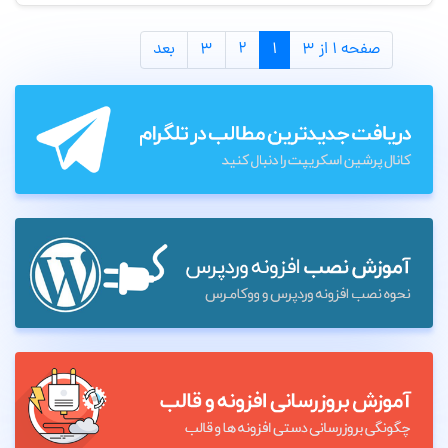
صفحه ۱ از ۳
۱
۲
۳
بعد