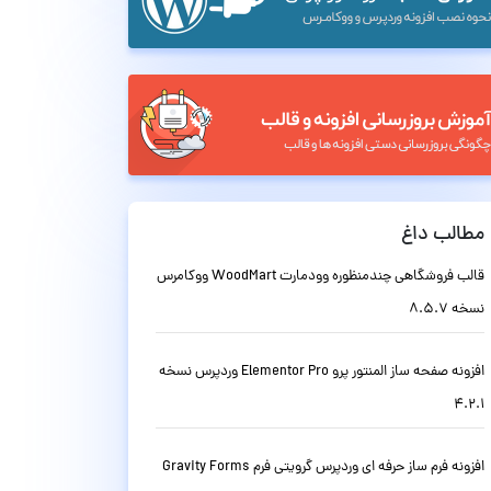
مطالب داغ
قالب فروشگاهی چندمنظوره وودمارت WoodMart ووکامرس
نسخه 8.5.7
افزونه صفحه ساز المنتور پرو Elementor Pro وردپرس نسخه
4.2.1
افزونه فرم ساز حرفه ای وردپرس گرویتی فرم Gravity Forms