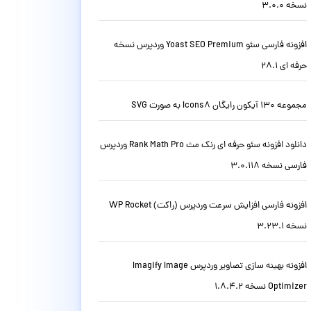
نسخه 3.0.0
افزونه فارسی سئو Yoast SEO Premium وردپرس نسخه
حرفه ای 28.1
مجموعه 130 آیکون رایگان Icons8 به صورت SVG
دانلود افزونه سئو حرفه ای رنک مث Rank Math Pro وردپرس
فارسی نسخه 3.0.118
افزونه فارسی افزایش سرعت وردپرس (راکت) WP Rocket
نسخه 3.23.1
افزونه بهینه سازی تصاویر وردپرس Imagify Image
Optimizer نسخه 1.8.4.2