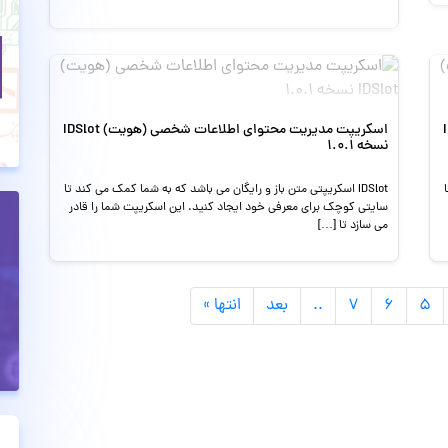
IDSlot
اسکریپت مدیریت محتوای اطلاعات شخصی (هویت) IDSlot
نسخه 1.0.1
IDSlot اسکریپتی متن باز و رایگان می باشد که به شما کمک می کند تا
سایتی کوچک برای معرفی خود ایجاد کنید. این اسکریپت شما را قادر
می سازد تا […]
۵
۶
۷
..
بعد
انتها »