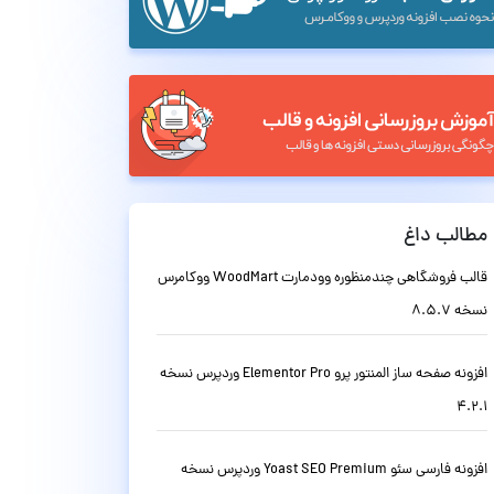
مطالب داغ
قالب فروشگاهی چندمنظوره وودمارت WoodMart ووکامرس
نسخه 8.5.7
افزونه صفحه ساز المنتور پرو Elementor Pro وردپرس نسخه
4.2.1
افزونه فارسی سئو Yoast SEO Premium وردپرس نسخه