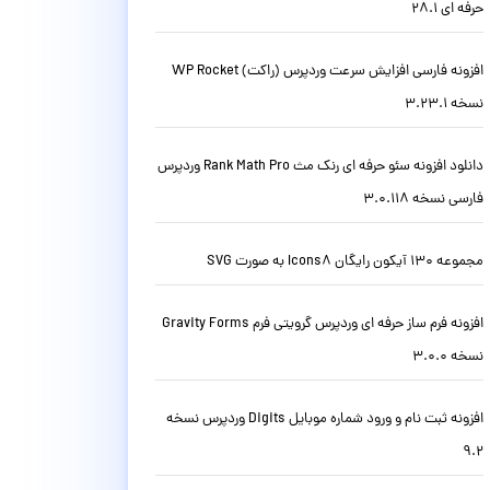
حرفه ای 28.1
افزونه فارسی افزایش سرعت وردپرس (راکت) WP Rocket
نسخه 3.23.1
دانلود افزونه سئو حرفه ای رنک مث Rank Math Pro وردپرس
فارسی نسخه 3.0.118
مجموعه 130 آیکون رایگان Icons8 به صورت SVG
افزونه فرم ساز حرفه ای وردپرس گرویتی فرم Gravity Forms
نسخه 3.0.0
افزونه ثبت نام و ورود شماره موبایل Digits وردپرس نسخه
9.2