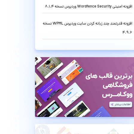
افزونه امنیتی Wordfence Security وردپرس نسخه 8.1.4
افزونه قدرتمند چند زبانه کردن سایت وردپرس WPML نسخه
4.9.6