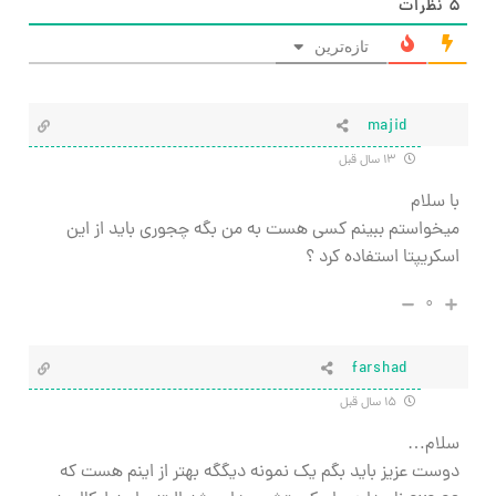
۵
نظرات
تازه‌ترین
majid
۱۳ سال قبل
با سلام
ميخواستم ببينم كسي هست به من بگه چجوري بايد از اين
اسكريپتا استفاده كرد ؟
۰
farshad
۱۵ سال قبل
سلام…
دوست عزيز بايد بگم يك نمونه ديگگه بهتر از اينم هست كه