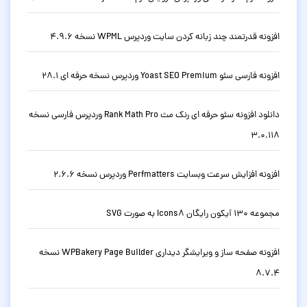
افزونه قدرتمند چند زبانه کردن سایت وردپرس WPML نسخه 4.9.6
افزونه فارسی سئو Yoast SEO Premium وردپرس نسخه حرفه ای 28.1
دانلود افزونه سئو حرفه ای رنک مث Rank Math Pro وردپرس فارسی نسخه
3.0.118
افزونه افزایش سرعت وبسایت Perfmatters وردپرس نسخه 2.6.6
مجموعه 130 آیکون رایگان Icons8 به صورت SVG
افزونه صفحه ساز و ویرایشگر دیداری WPBakery Page Builder نسخه
8.7.4