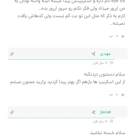
eye os نام داره و اسكريپتش پيدا ميشه البته واسه لوكال به
من اررور ميداد ولي فكر نكنم رو سرور اررور بده..
لازم به ذكر كه مثل اين تو نت كم نيست ولي كدهاش يافت
نميشه..
۰
مهدي
۱۶ سال قبل
سلام دستتون دردنكنه
از اين اسكريپ ها بازهم اگر بهتر پيدا كرديد بزاريد ممنون ميشم
۰
javad
۱۶ سال قبل
سلام خسته نباشید