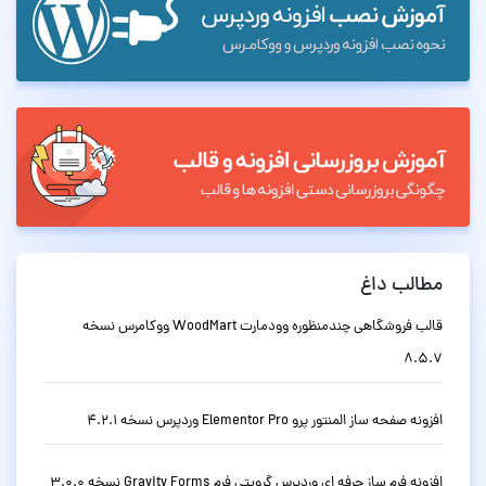
مطالب داغ
قالب فروشگاهی چندمنظوره وودمارت WoodMart ووکامرس نسخه
8.5.7
افزونه صفحه ساز المنتور پرو Elementor Pro وردپرس نسخه 4.2.1
افزونه فرم ساز حرفه ای وردپرس گرویتی فرم Gravity Forms نسخه 3.0.0