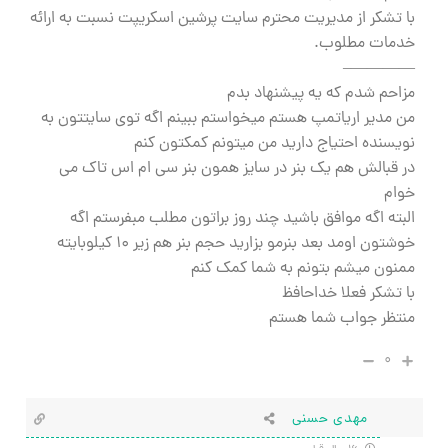
با تشکر از مدیریت محترم سایت پرشین اسکریپت نسبت به ارائه
خدمات مطلوب.
————–
مزاحم شدم که یه پیشنهاد بدم
من مدیر اریاتمپ هستم میخواستم ببینم اگه توی سایتتون به
نویسنده احتیاج دارید من میتونم کمکتون کنم
در قبالش هم یک بنر در سایز همون بنر سی ام اس تاک می
خوام
البته اگه موافق باشید چند روز براتون مطلب مبفرستم اگه
خوشتون اومد بعد بنرمو بزارید حجم بنر هم زیر ۱۰ کیلوبایته
ممنون میشم بتونم به شما کمک کنم
با تشکر فعلا خداحافظ
منتظر جواب شما هستم
۰
مهدی حسنی