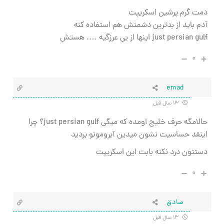
دمت گرم پرشين اسكريپت
آدم بايد از بدترين دشمنش هم استفاده كنه
just persian gulf اينها از بي عرزگيه …. هستش
۰
emad
۱۳ سال قبل
حالامگه حرف خلیج اومده که میگی just persian gulf؟ چرا
اینقد حساسیت نشون میدین آبرومونو بردید
دستتون درد نکنه بابت این اسکریپت
۰
صادق
۱۳ سال قبل