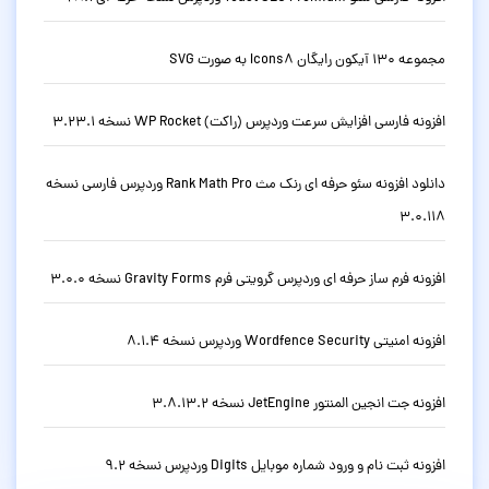
مجموعه 130 آیکون رایگان Icons8 به صورت SVG
افزونه فارسی افزایش سرعت وردپرس (راکت) WP Rocket نسخه 3.23.1
دانلود افزونه سئو حرفه ای رنک مث Rank Math Pro وردپرس فارسی نسخه
3.0.118
افزونه فرم ساز حرفه ای وردپرس گرویتی فرم Gravity Forms نسخه 3.0.0
افزونه امنیتی Wordfence Security وردپرس نسخه 8.1.4
افزونه جت انجین المنتور JetEngine نسخه 3.8.13.2
افزونه ثبت نام و ورود شماره موبایل Digits وردپرس نسخه 9.2