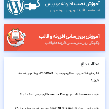
مطالب داغ
قالب فروشگاهی چندمنظوره وودمارت WoodMart ووکامرس نسخه
8.5.7
افزونه صفحه ساز المنتور پرو Elementor Pro وردپرس نسخه 4.2.1
افزونه فارسی سئو Yoast SEO Premium وردپرس نسخه حرفه ای 28.1