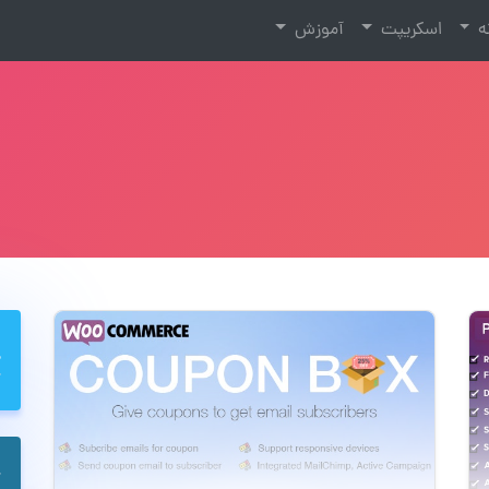
نه
اسکریپت
آموزش