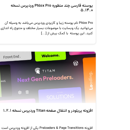
پوسته فارسی چند منظوره Phlox Pro وردپرس نسخه
5.14.0
Phlox Pro نام پوسته زیبا و کاربردی وردپرس می‌باشد به وسیله آن
می‌توانید یک وبسایت با موضوعات بسیار مختلف و متنوع راه اندازی
کنید. این پوسته با کمک بیش از […]
افزونه پریلودر و انتقال صفحه Titan وردپرس نسخه 1.2.1
افزونه Preloaders & Page Transitions یکی از افزونه وردپرس است