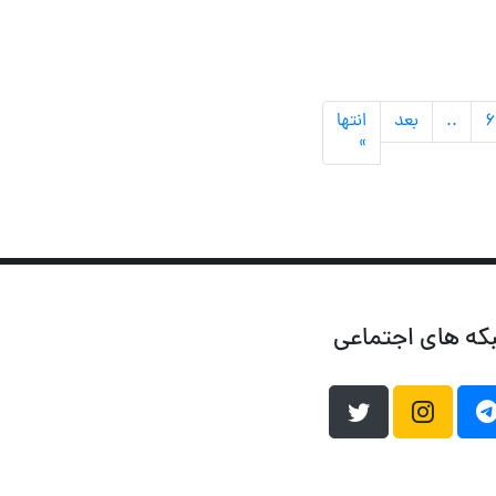
۶
..
بعد
انتها
»
که های اجتماعی