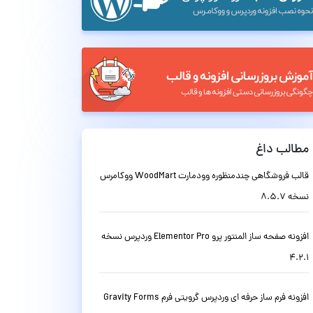
مطالب داغ
قالب فروشگاهی چندمنظوره وودمارت WoodMart ووکامرس
نسخه 8.5.7
افزونه صفحه ساز المنتور پرو Elementor Pro وردپرس نسخه
4.2.1
افزونه فرم ساز حرفه ای وردپرس گرویتی فرم Gravity Forms