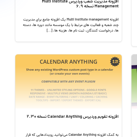
افزونه مدیریت شعب وردپرس Multi Institute
Management نسخه 6.9
افزونه Multi Institute management یک افزونه جامع برای مدیریت
چند شعبه و فعالیت های مرتبط با یک موسسه مانند دوره ها، دسته
ها، درخواست کنندگان، ثبت نام ها، هزینه ها، […]
افزونه تقویم وردپرس Calendar Anything نسخه 2.30
به کمک افزونه Calendar Anything می‌توانید رویدادهایی که قرار