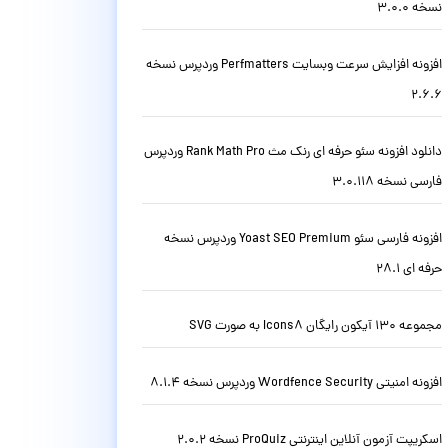
نسخه 3.0.0
افزونه افزایش سرعت وبسایت Perfmatters وردپرس نسخه
2.6.6
دانلود افزونه سئو حرفه ای رنک مث Rank Math Pro وردپرس
فارسی نسخه 3.0.118
افزونه فارسی سئو Yoast SEO Premium وردپرس نسخه
حرفه ای 28.1
مجموعه 130 آیکون رایگان Icons8 به صورت SVG
افزونه امنیتی Wordfence Security وردپرس نسخه 8.1.4
اسکریپت آزمون آنلاین اینترنتی ProQuiz نسخه 2.0.2