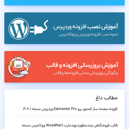
مطالب داغ
افزونه صفحه ساز المنتور پرو Elementor Pro وردپرس نسخه 4.2.1
قالب فروشگاهی چندمنظوره وودمارت WoodMart ووکامرس نسخه