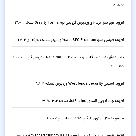
8.5.7
افزونه فرم ساز حرفه ای وردپرس گرویتی فرم Gravity Forms نسخه 3.0.1
افزونه فارسی سئو Yoast SEO Premium وردپرس نسخه حرفه ای 28.2
دانلود افزونه سئو حرفه ای رنک مث Rank Math Pro وردپرس فارسی نسخه
3.0.118
افزونه امنیتی Wordfence Security وردپرس نسخه 8.1.4
افزونه جت انجین المنتور JetEngine نسخه 3.8.13.2
مجموعه 130 آیکون رایگان Icons8 به صورت SVG
افزونه فارسی مدیریت زمینه دلخواه Advanced custom fields وردپرس