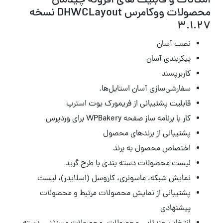
امکانات و قابلیت های افزونه چیدمان
محصولات ووکامرس DHWCLayout نسخه
3.1.27
نصب آسان
پیکربندی آسان
کاربرپسند
سفارشی‌سازی آسان استایل‌ها.
قابلیت پشتیبانی از فریمورک بوت استرپ
کار با برنامه ساز صفحه WPBakery برای وردپرس
پشتیبانی از برندهای محصول
اختصاص محصول به برند
لیست محصولات دسته بندی با طرح گرید
نمایش شبکه، ماسونری، کاروسل (اسلایدر)، لیست
پشتیبانی از نمایش محصولات مرتبط و محصولات
پیشنهادی