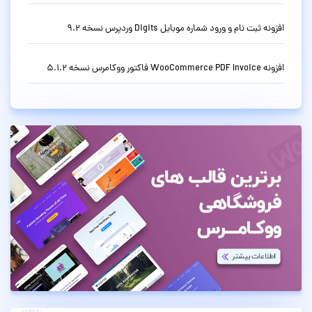
افزونه ثبت نام و ورود شماره موبایل Digits وردپرس نسخه 9.2
افزونه WooCommerce PDF Invoice فاکتور ووکامرس نسخه 5.1.2