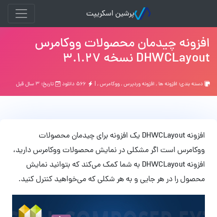
پرشین اسکریپت
افزونه چیدمان محصولات ووکامرس
DHWCLayout نسخه 3.1.27
دسته بندی:
افزونه ها
,
افزونه وردپرس
,
ووکامرس
, |
۵۶۶ دانلود
تاریخ: ۳ سال قبل
افزونه DHWCLayout یک افزونه برای چیدمان محصولات
ووکامرس است اگر مشکلی در نمایش محصولات ووکامرس دارید،
افزونه DHWCLayout به شما کمک می‌کند که بتوانید نمایش
محصول را در هر جایی و به هر شکلی که می‌خواهید کنترل کنید.