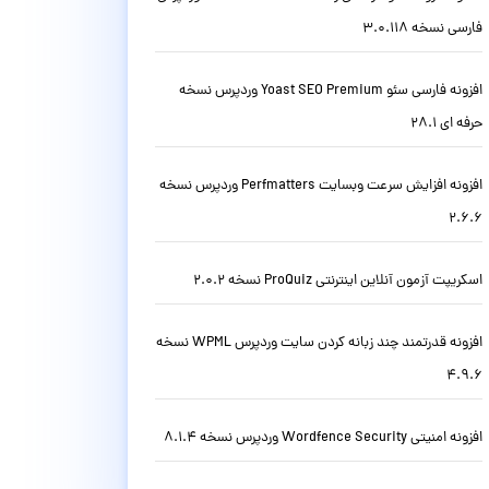
فارسی نسخه 3.0.118
افزونه فارسی سئو Yoast SEO Premium وردپرس نسخه
حرفه ای 28.1
افزونه افزایش سرعت وبسایت Perfmatters وردپرس نسخه
2.6.6
اسکریپت آزمون آنلاین اینترنتی ProQuiz نسخه 2.0.2
افزونه قدرتمند چند زبانه کردن سایت وردپرس WPML نسخه
4.9.6
افزونه امنیتی Wordfence Security وردپرس نسخه 8.1.4