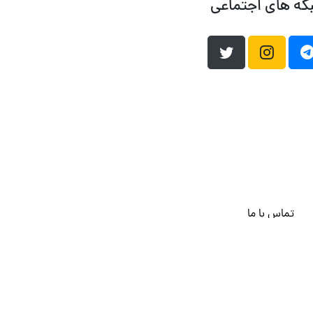
که های اجتماعی
تماس با ما
هاست وردپرس
فراداده