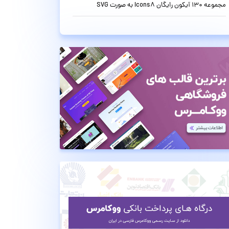
مجموعه 130 آیکون رایگان Icons8 به صورت SVG