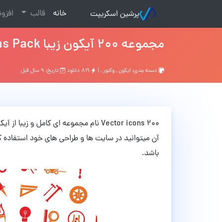
(current)
خانه
قالب
افزو
پرشین اسکریپت
مجموعه 200 آیکون زیبا Vector icons Pack
دسته بندی:
آیکون
,
وکتور
, |
۸۲۱ دانلود
تاریخ: ۹ سال قبل
200 Vector icons نام مجموعه ای کامل و
باشد.