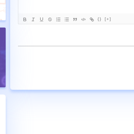
{}
[+]