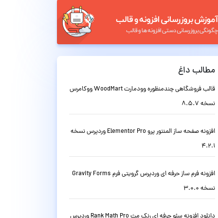
مطالب داغ
قالب فروشگاهی چندمنظوره وودمارت WoodMart ووکامرس
نسخه 8.5.7
افزونه صفحه ساز المنتور پرو Elementor Pro وردپرس نسخه
4.2.1
افزونه فرم ساز حرفه ای وردپرس گرویتی فرم Gravity Forms
نسخه 3.0.0
دانلود افزونه سئو حرفه ای رنک مث Rank Math Pro وردپرس