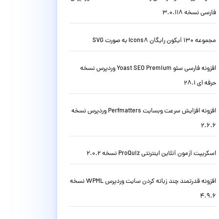
فارسی نسخه 3.0.118
مجموعه 130 آیکون رایگان Icons8 به صورت SVG
افزونه فارسی سئو Yoast SEO Premium وردپرس نسخه
حرفه ای 28.1
افزونه افزایش سرعت وبسایت Perfmatters وردپرس نسخه
2.6.6
اسکریپت آزمون آنلاین اینترنتی ProQuiz نسخه 2.0.2
افزونه قدرتمند چند زبانه کردن سایت وردپرس WPML نسخه
4.9.6