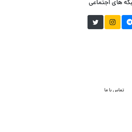
که های اجتماعی
تماس با ما
هاست وردپرس
فراداده