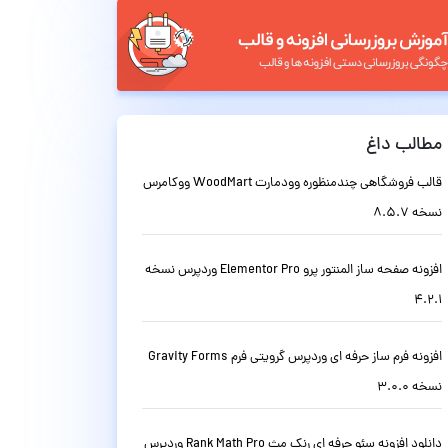
مطالب داغ
قالب فروشگاهی چندمنظوره وودمارت WoodMart ووکامرس
نسخه 8.5.7
افزونه صفحه ساز المنتور پرو Elementor Pro وردپرس نسخه
4.2.1
افزونه فرم ساز حرفه ای وردپرس گرویتی فرم Gravity Forms
نسخه 3.0.0
دانلود افزونه سئو حرفه ای رنک مث Rank Math Pro وردپرس