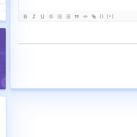
{}
[+]