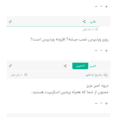
۰
علی
۱۱ ماه قبل
روی وردپرس نصب میشه؟ افزونه وردپرس است؟
۰
امیر
ادمین
پاسخ به
امیر
۱ سال قبل
درود امیر عزیز
ممنون از شما که همراه پرشین اسکریپت هستید.
۰