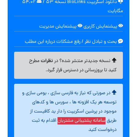
دانلود اسکریپت BioLinks نسخه 53
/
۵۴.۰۲
مگابايت
پیشنمایش کاربری
پیشنمایش مدیریت
بحث و تبادل نظر / رفع مشکلات درباره این مطلب
نظرات
نسخه جدیدتر منتشر شده؟ در
مطرح
کنید تا بروزرسانی در دسترس قرار گیرد.
در صورتی که نیاز به فارسی سازی ، بومی سازی و
توسعه هر یک افزونه ها ، سورس ها و کدهای
موجود در پرشین اسکریپت را دار ید کافیست از
طریق
سامانه پشتیبانی مشتریان
اقدام به ثبت
درخواست کنید