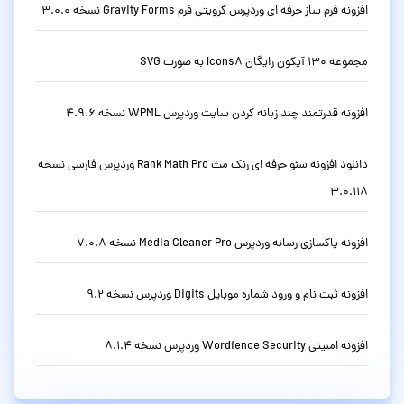
افزونه فرم ساز حرفه ای وردپرس گرویتی فرم Gravity Forms نسخه 3.0.0
مجموعه 130 آیکون رایگان Icons8 به صورت SVG
افزونه قدرتمند چند زبانه کردن سایت وردپرس WPML نسخه 4.9.6
دانلود افزونه سئو حرفه ای رنک مث Rank Math Pro وردپرس فارسی نسخه
3.0.118
افزونه پاکسازی رسانه وردپرس Media Cleaner Pro نسخه 7.0.8
افزونه ثبت نام و ورود شماره موبایل Digits وردپرس نسخه 9.2
افزونه امنیتی Wordfence Security وردپرس نسخه 8.1.4