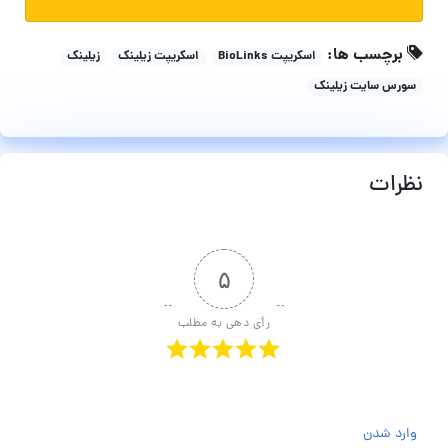
برچسب ها:
اسکریپت BioLinks
اسکریپت زیلینک
زیلینک
سورس سایت زیلینک
نظرات
۵
رأی دهی به مطلب
وارد شدن