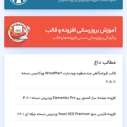
مطالب داغ
قالب فروشگاهی چندمنظوره وودمارت WoodMart ووکامرس نسخه
8.5.7
افزونه صفحه ساز المنتور پرو Elementor Pro وردپرس نسخه 4.2.1
افزونه فارسی سئو Yoast SEO Premium وردپرس نسخه حرفه ای 28.1