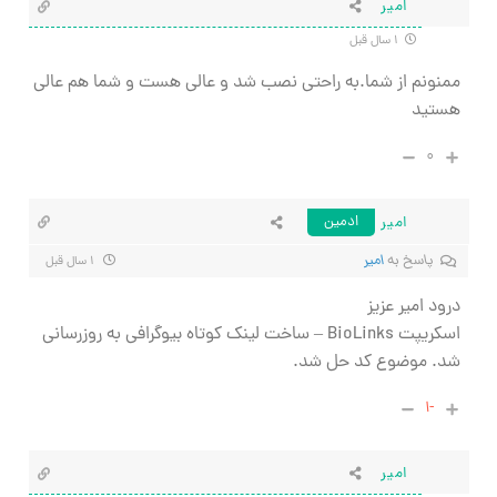
امیر
۱ سال قبل
ممنونم از شما.به راحتی نصب شد و عالی هست و شما هم عالی
هستید
۰
امیر
ادمین
پاسخ به
امیر
۱ سال قبل
درود امیر عزیز
اسکریپت BioLinks – ساخت لینک کوتاه بیوگرافی به روزرسانی
شد. موضوع کد حل شد.
-۱
امیر