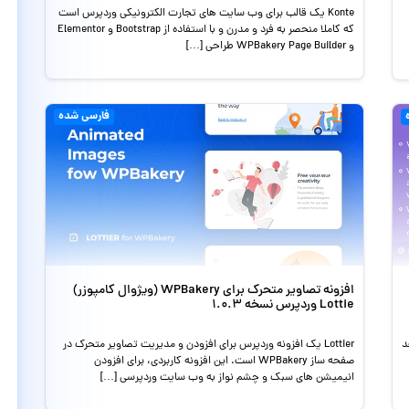
Konte یک قالب برای وب سایت های تجارت الکترونیکی وردپرس است
که کاملا منحصر به فرد و مدرن و با استفاده از Bootstrap و Elementor
و WPBakery Page Builder طراحی […]
فارسی شده
افزونه تصاویر متحرک برای WPBakery (ویژوال کامپوزر)
Lottie وردپرس نسخه 1.0.3
هد
Lottier یک افزونه وردپرس برای افزودن و مدیریت تصاویر متحرک در
صفحه ساز WPBakery است. این افزونه کاربردی، برای افزودن
انیمیشن های سبک و چشم نواز به وب سایت وردپرسی […]