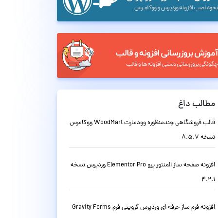
مطالب داغ
قالب فروشگاهی چندمنظوره وودمارت WoodMart ووکامرس
نسخه 8.5.7
افزونه صفحه ساز المنتور پرو Elementor Pro وردپرس نسخه
4.2.1
افزونه فرم ساز حرفه ای وردپرس گرویتی فرم Gravity Forms