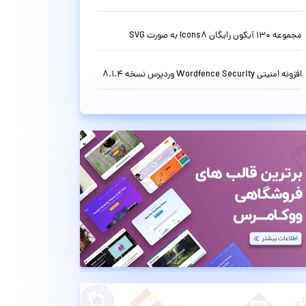
مجموعه 130 آیکون رایگان Icons8 به صورت SVG
افزونه امنیتی Wordfence Security وردپرس نسخه 8.1.4