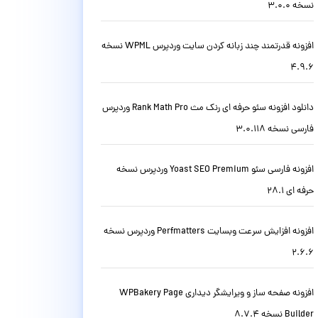
نسخه 3.0.0
افزونه قدرتمند چند زبانه کردن سایت وردپرس WPML نسخه
4.9.6
دانلود افزونه سئو حرفه ای رنک مث Rank Math Pro وردپرس
فارسی نسخه 3.0.118
افزونه فارسی سئو Yoast SEO Premium وردپرس نسخه
حرفه ای 28.1
افزونه افزایش سرعت وبسایت Perfmatters وردپرس نسخه
2.6.6
افزونه صفحه ساز و ویرایشگر دیداری WPBakery Page
Builder نسخه 8.7.4