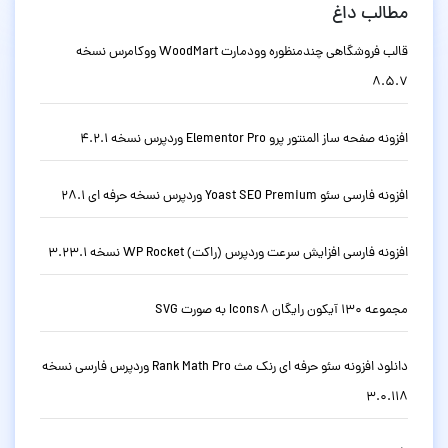
مطالب داغ
قالب فروشگاهی چندمنظوره وودمارت WoodMart ووکامرس نسخه
8.5.7
افزونه صفحه ساز المنتور پرو Elementor Pro وردپرس نسخه 4.2.1
افزونه فارسی سئو Yoast SEO Premium وردپرس نسخه حرفه ای 28.1
افزونه فارسی افزایش سرعت وردپرس (راکت) WP Rocket نسخه 3.23.1
مجموعه 130 آیکون رایگان Icons8 به صورت SVG
دانلود افزونه سئو حرفه ای رنک مث Rank Math Pro وردپرس فارسی نسخه
3.0.118