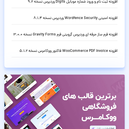
افزونه ثبت نام و ورود شماره موبایل Digits وردپرس نسخه 9.2
افزونه امنیتی Wordfence Security وردپرس نسخه 8.1.4
افزونه فرم ساز حرفه ای وردپرس گرویتی فرم Gravity Forms نسخه 3.0.0
افزونه WooCommerce PDF Invoice فاکتور ووکامرس نسخه 5.1.2