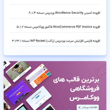
افزونه امنیتی Wordfence Security وردپرس نسخه 8.1.4
افزونه WooCommerce PDF Invoice فاکتور ووکامرس نسخه 5.1.2
افزونه فارسی افزایش سرعت وردپرس (راکت) WP Rocket نسخه 3.23.1