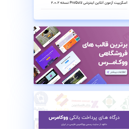
اسکریپت آزمون آنلاین اینترنتی ProQuiz نسخه 2.0.2