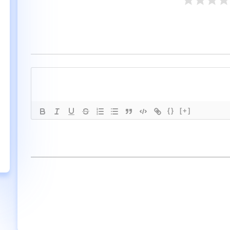
{}
[+]