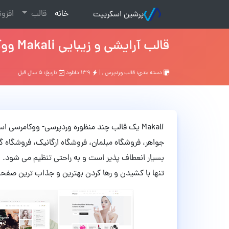
(current)
خانه
قالب
افزو
پرشین اسکریپت
قالب آرایشی و زیبایی Makali ووکامرس نسخه 1.4.4
دسته بندی:
قالب وردپرس
, |
۱۳۹ دانلود
تاریخ: ۵ سال قبل
Makali یک قالب چند منظوره وردپرسی- ووکامرسی ا
بسیار انعطاف پذیر است و به راحتی تنظیم می شود. این
تنها با کشیدن و رها کردن بهترین و جذاب ترین صفحا