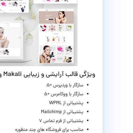
ویژگی قالب آرایشی و زیبایی Makali ووکامرس نسخه 1.4.4
سازگار با وردپرس +۵
سازگار با ووکامرس +۵
پشتیبانی از WPML
پشتیبانی از Mailchimp
پشتیبانی از فرم تماس ۷
مناسب برای فروشگاه های چند منظوره