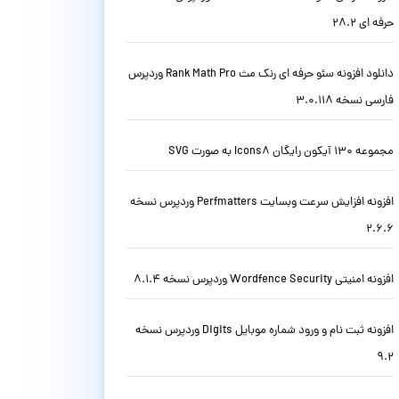
حرفه ای 28.2
دانلود افزونه سئو حرفه ای رنک مث Rank Math Pro وردپرس
فارسی نسخه 3.0.118
مجموعه 130 آیکون رایگان Icons8 به صورت SVG
افزونه افزایش سرعت وبسایت Perfmatters وردپرس نسخه
2.6.6
افزونه امنیتی Wordfence Security وردپرس نسخه 8.1.4
افزونه ثبت نام و ورود شماره موبایل Digits وردپرس نسخه
9.2