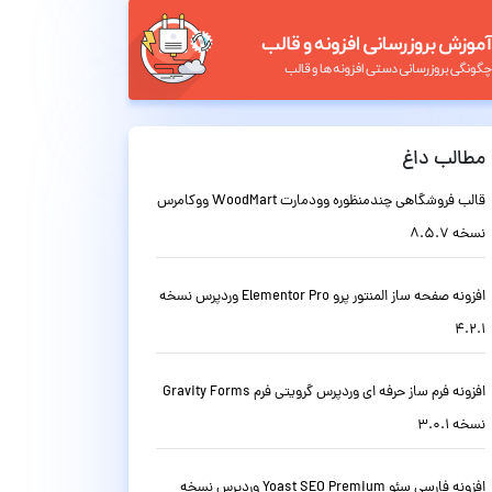
مطالب داغ
قالب فروشگاهی چندمنظوره وودمارت WoodMart ووکامرس
نسخه 8.5.7
افزونه صفحه ساز المنتور پرو Elementor Pro وردپرس نسخه
4.2.1
افزونه فرم ساز حرفه ای وردپرس گرویتی فرم Gravity Forms
نسخه 3.0.1
افزونه فارسی سئو Yoast SEO Premium وردپرس نسخه