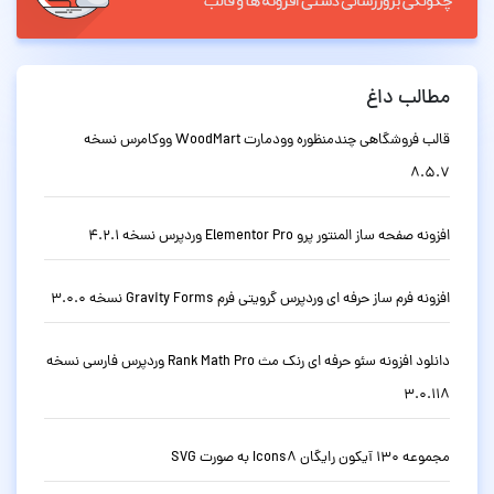
مطالب داغ
قالب فروشگاهی چندمنظوره وودمارت WoodMart ووکامرس نسخه
8.5.7
افزونه صفحه ساز المنتور پرو Elementor Pro وردپرس نسخه 4.2.1
افزونه فرم ساز حرفه ای وردپرس گرویتی فرم Gravity Forms نسخه 3.0.0
دانلود افزونه سئو حرفه ای رنک مث Rank Math Pro وردپرس فارسی نسخه
3.0.118
مجموعه 130 آیکون رایگان Icons8 به صورت SVG