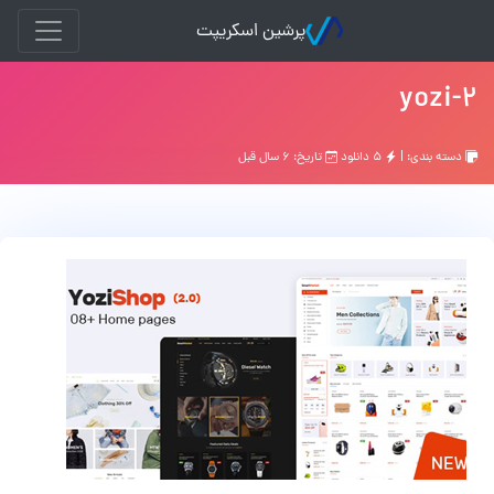
پرشین اسکریپت
yozi-2
دسته بندی: |
۵ دانلود
تاریخ: ۶ سال قبل