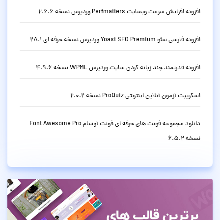
افزونه افزایش سرعت وبسایت Perfmatters وردپرس نسخه 2.6.6
افزونه فارسی سئو Yoast SEO Premium وردپرس نسخه حرفه ای 28.1
افزونه قدرتمند چند زبانه کردن سایت وردپرس WPML نسخه 4.9.6
اسکریپت آزمون آنلاین اینترنتی ProQuiz نسخه 2.0.2
دانلود مجموعه فونت های حرفه ای فونت آوسام Font Awesome Pro
نسخه 6.5.2