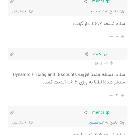
mehdi.q6
پاسخ به
امیرمحمد
۶ سال قبل
سلام نسخه ۱.۶.۶ قرار گرفت
۰
امیرمحمد
۶ سال قبل
سلام. نسخه جدید افزونه Dynamic Pricing and Discounts
منتشر شده! لطفا به ورژن 1.6.6 آپدیت کنید.
۰
mehdi.q6
پاسخ به
امیرحسین
۶ سال قبل