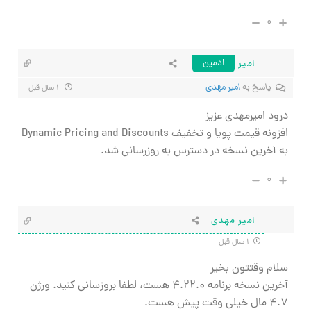
۰
امیر
ادمین
پاسخ به
امیر مهدی
۱ سال قبل
درود امیرمهدی عزیز
افزونه قیمت پویا و تخفیف Dynamic Pricing and Discounts
به آخرین نسخه در دسترس به روزرسانی شد.
۰
امیر مهدی
۱ سال قبل
سلام وقتتون بخیر
آخرین نسخه برنامه ۴.۲۲.۰ هست، لطفا بروزسانی کنید. ورژن
۴.۷ مال خیلی وقت پیش هست.