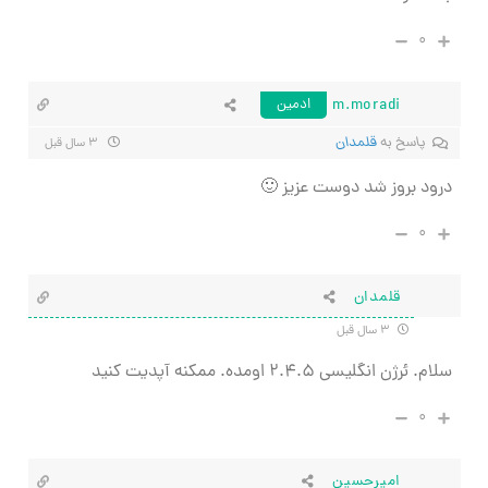
۰
m.moradi
ادمین
پاسخ به
قلمدان
۳ سال قبل
درود بروز شد دوست عزیز 🙂
۰
قلمدان
۳ سال قبل
سلام. ئرژن انگلیسی ۲.۴.۵ اومده. ممکنه آپدیت کنید
۰
امیرحسین