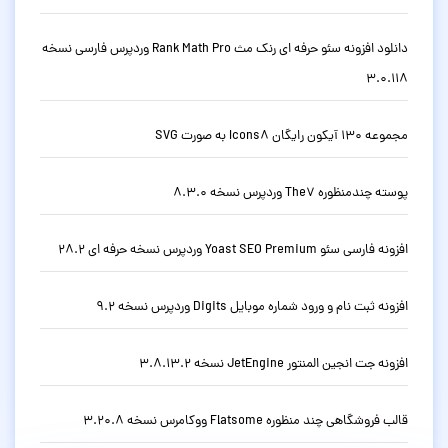
دانلود افزونه سئو حرفه ای رنک مث Rank Math Pro وردپرس فارسی نسخه
3.0.118
مجموعه 130 آیکون رایگان Icons8 به صورت SVG
پوسته چندمنظوره The7 وردپرس نسخه 8.3.0
افزونه فارسی سئو Yoast SEO Premium وردپرس نسخه حرفه ای 28.2
افزونه ثبت نام و ورود شماره موبایل Digits وردپرس نسخه 9.2
افزونه جت انجین المنتور JetEngine نسخه 3.8.13.2
قالب فروشگاهی چند منظوره Flatsome ووکامرس نسخه 3.20.8