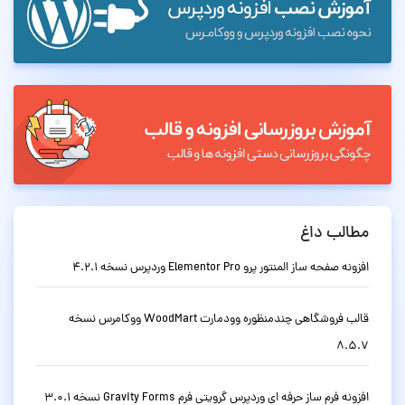
مطالب داغ
افزونه صفحه ساز المنتور پرو Elementor Pro وردپرس نسخه 4.2.1
قالب فروشگاهی چندمنظوره وودمارت WoodMart ووکامرس نسخه
8.5.7
افزونه فرم ساز حرفه ای وردپرس گرویتی فرم Gravity Forms نسخه 3.0.1