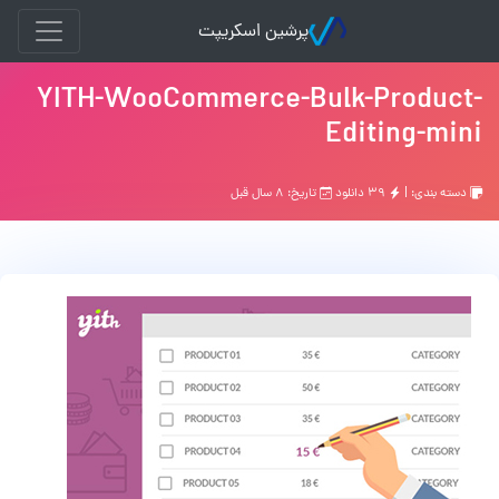
پرشین اسکریپت
YITH-WooCommerce-Bulk-Product-
Editing-mini
دسته بندی: |
۳۹ دانلود
تاریخ: ۸ سال قبل