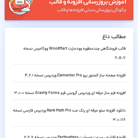
مطالب داغ
قالب فروشگاهی چندمنظوره وودمارت WoodMart ووکامرس نسخه
8.5.7
افزونه صفحه ساز المنتور پرو Elementor Pro وردپرس نسخه 4.2.1
افزونه فرم ساز حرفه ای وردپرس گرویتی فرم Gravity Forms نسخه 3.0.0
دانلود افزونه سئو حرفه ای رنک مث Rank Math Pro وردپرس فارسی نسخه
3.0.118
افزونه افزایش سرعت وبسایت Perfmatters وردپرس نسخه 2.6.6