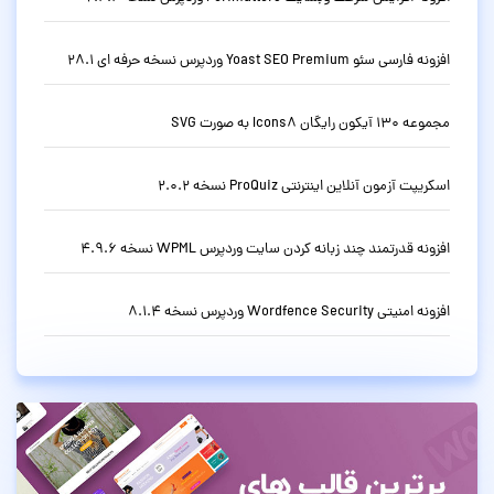
افزونه فارسی سئو Yoast SEO Premium وردپرس نسخه حرفه ای 28.1
مجموعه 130 آیکون رایگان Icons8 به صورت SVG
اسکریپت آزمون آنلاین اینترنتی ProQuiz نسخه 2.0.2
افزونه قدرتمند چند زبانه کردن سایت وردپرس WPML نسخه 4.9.6
افزونه امنیتی Wordfence Security وردپرس نسخه 8.1.4