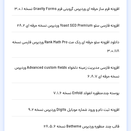
افزونه فرم ساز حرفه ای وردپرس گرویتی فرم Gravity Forms نسخه 3.0.1
افزونه فارسی سئو Yoast SEO Premium وردپرس نسخه حرفه ای 28.2
دانلود افزونه سئو حرفه ای رنک مث Rank Math Pro وردپرس فارسی نسخه
3.0.118
افزونه فارسی مدیریت زمینه دلخواه Advanced custom fields وردپرس
نسخه حرفه ای 6.8.7
پوسته چندمنظوره انفولد Enfold نسخه 7.1.6
افزونه ثبت نام و ورود شماره موبایل Digits وردپرس نسخه 9.2
قالب چند منظوره وردپرس Betheme نسخه 28.5.6