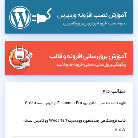
مطالب داغ
افزونه صفحه ساز المنتور پرو Elementor Pro وردپرس نسخه 4.2.1
قالب فروشگاهی چندمنظوره وودمارت WoodMart ووکامرس نسخه
8.5.7