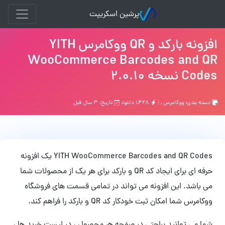
پرشین اسکریپت
افزونه بارکد و QR ووکامرس YITH
WooCommerce Barcodes and QR
Codes نسخه 2.0.10
دسته بندی:
ووکامرس
, |
۱,۴۲۸ دانلود
تاریخ: ۳ سال قبل
YITH WooCommerce Barcodes and QR Codes یک افزونه
حرفه ای برای ایجاد کد QR و بارکد برای هر یک از محصولات شما
می باشد. این افزونه می تواند در تمامی قسمت های فروشگاه
ووکامرس شما امکان ثبت خودکار کد QR و بارکد را فراهم کند.