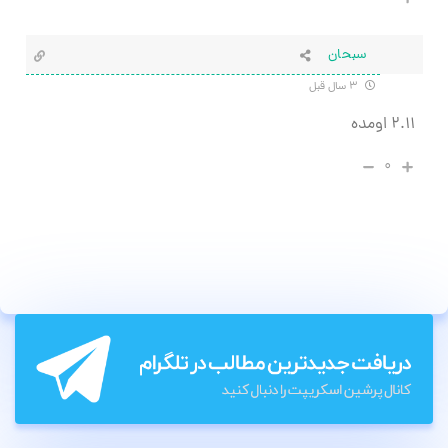
سبحان
۳ سال قبل
۲.۱۱ اومده
۰