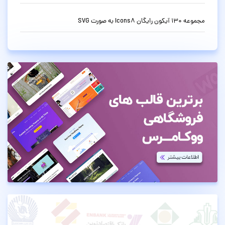
مجموعه 130 آیکون رایگان Icons8 به صورت SVG