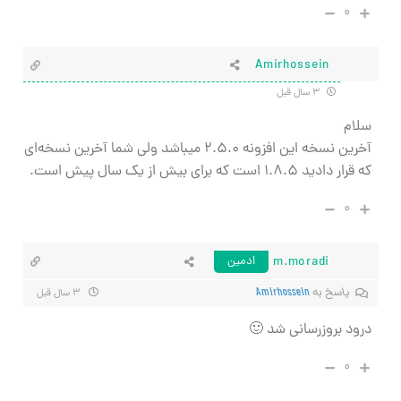
۰
Amirhossein
۳ سال قبل
سلام
آخرین نسخه این افزونه ۲.۵.۰ میباشد ولی شما آخرین نسخه‌ای
که قرار دادید ۱.۸.۵ است که برای بیش از یک سال پیش است.
۰
m.moradi
ادمین
پاسخ به
Amirhossein
۳ سال قبل
درود بروزرسانی شد 🙂
۰