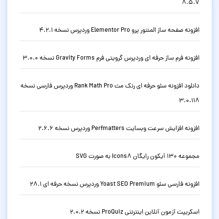
8.5.7
افزونه صفحه ساز المنتور پرو Elementor Pro وردپرس نسخه 4.2.1
افزونه فرم ساز حرفه ای وردپرس گرویتی فرم Gravity Forms نسخه 3.0.0
دانلود افزونه سئو حرفه ای رنک مث Rank Math Pro وردپرس فارسی نسخه
3.0.118
افزونه افزایش سرعت وبسایت Perfmatters وردپرس نسخه 2.6.6
مجموعه 130 آیکون رایگان Icons8 به صورت SVG
افزونه فارسی سئو Yoast SEO Premium وردپرس نسخه حرفه ای 28.1
اسکریپت آزمون آنلاین اینترنتی ProQuiz نسخه 2.0.2