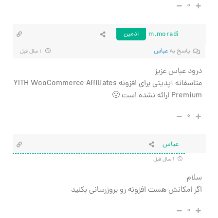
۰
m.moradi
ادمین
پاسخ به
عباس
۱ سال قبل
درود عباس عزیز
متاسفانه آپدیتی برای افزونه YITH WooCommerce Affiliates
Premium ارائه نشده است 🙁
۰
عباس
۱ سال قبل
سلام
اگر امکانش هست افزونه رو بروزرسانی بکنید
۰