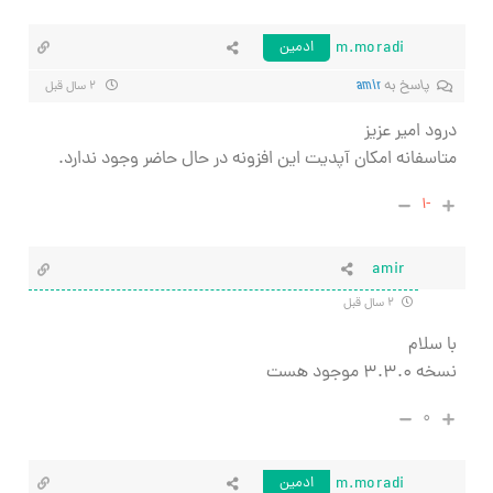
m.moradi
ادمین
پاسخ به
amir
۲ سال قبل
درود امیر عزیز
متاسفانه امکان آپدیت این افزونه در حال حاضر وجود ندارد.
-۱
amir
۲ سال قبل
با سلام
نسخه ۳.۳.۰ موجود هست
۰
m.moradi
ادمین