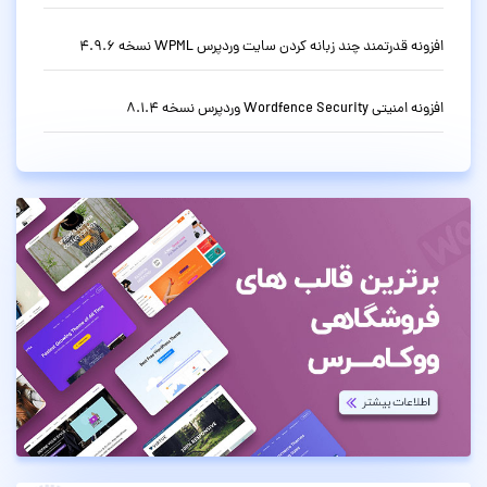
افزونه قدرتمند چند زبانه کردن سایت وردپرس WPML نسخه 4.9.6
افزونه امنیتی Wordfence Security وردپرس نسخه 8.1.4