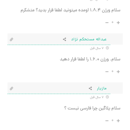
سلام ورژن ۱.۸.۴ اومده میتونید لطفا قرار بدید؟ متشکرم
۰
عبداله مستحکم نژاد
۷ سال قبل
سلام. ورژن ۱.۶.۰ را لطفا قرار دهید
۰
مازیار
۷ سال قبل
سلام پلاگین چرا فارسی نیست ؟
۰