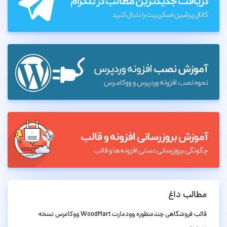
مطالب داغ
قالب فروشگاهی چندمنظوره وودمارت WoodMart ووکامرس نسخه