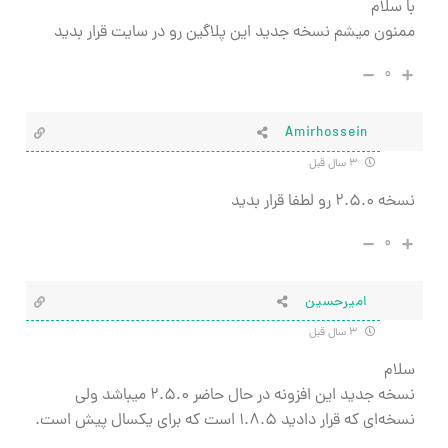
با سلام
ممنون میشم نسخه جدید این پلاگین رو در سایت قرار بدید
۰
Amirhossein
۳ سال قبل
نسخه ۲.۵.۰ رو لطفا قرار بدید
۰
امیرحسین
۳ سال قبل
سلام
نسخه جدید این افزونه در حال حاضر ۲.۵.۰ میباشد ولی
نسخه‌ای که قرار دادید ۱.۸.۵ است که برای یکسال پیش است.