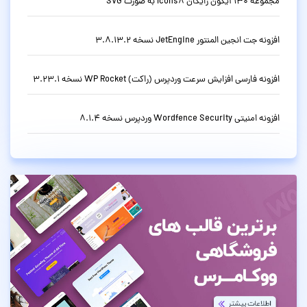
مجموعه 130 آیکون رایگان Icons8 به صورت SVG
افزونه جت انجین المنتور JetEngine نسخه 3.8.13.2
افزونه فارسی افزایش سرعت وردپرس (راکت) WP Rocket نسخه 3.23.1
افزونه امنیتی Wordfence Security وردپرس نسخه 8.1.4