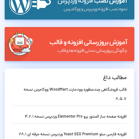
مطالب داغ
قالب فروشگاهی چندمنظوره وودمارت WoodMart ووکامرس نسخه
8.5.7
افزونه صفحه ساز المنتور پرو Elementor Pro وردپرس نسخه 4.2.1
افزونه فارسی سئو Yoast SEO Premium وردپرس نسخه حرفه ای 28.1