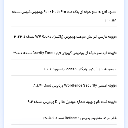
دانلود افزونه سئو حرفه ای رنک مث Rank Math Pro وردپرس فارسی نسخه
3.0.118
افزونه فارسی افزایش سرعت وردپرس (راکت) WP Rocket نسخه 3.23.1
افزونه فرم ساز حرفه ای وردپرس گرویتی فرم Gravity Forms نسخه 3.0.0
مجموعه 130 آیکون رایگان Icons8 به صورت SVG
افزونه امنیتی Wordfence Security وردپرس نسخه 8.1.4
افزونه ثبت نام و ورود شماره موبایل Digits وردپرس نسخه 9.2
قالب چند منظوره وردپرس Betheme نسخه 28.5.6