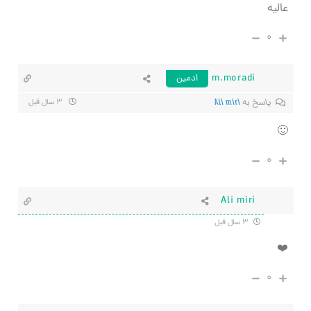
عالیه
۰
m.moradi
ادمین
پاسخ به
Ali miri
۳ سال قبل
🙂
۰
Ali miri
۳ سال قبل
❤️
۰