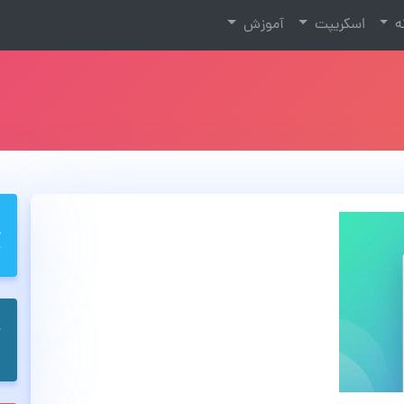
نه
اسکریپت
آموزش