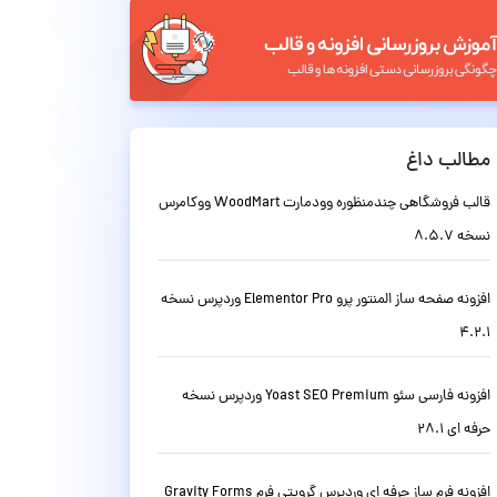
مطالب داغ
قالب فروشگاهی چندمنظوره وودمارت WoodMart ووکامرس
نسخه 8.5.7
افزونه صفحه ساز المنتور پرو Elementor Pro وردپرس نسخه
4.2.1
افزونه فارسی سئو Yoast SEO Premium وردپرس نسخه
حرفه ای 28.1
افزونه فرم ساز حرفه ای وردپرس گرویتی فرم Gravity Forms