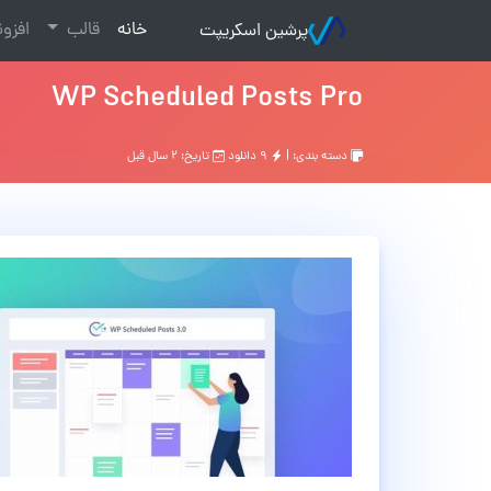
(current)
خانه
قالب
افزو
پرشین اسکریپت
WP Scheduled Posts Pro
دسته بندی: |
۹ دانلود
تاریخ: ۲ سال قبل