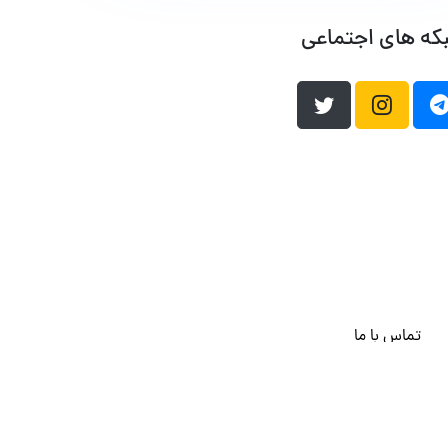
که های اجتماعی
تماس با ما
هاست وردپرس
فراداده