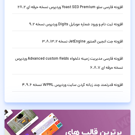
افزونه فارسی سئو Yoast SEO Premium وردپرس نسخه حرفه ای 28.2
افزونه ثبت نام و ورود شماره موبایل Digits وردپرس نسخه 9.2
افزونه جت انجین المنتور JetEngine نسخه 3.8.13.2
افزونه فارسی مدیریت زمینه دلخواه Advanced custom fields وردپرس
نسخه حرفه ای 6.8.7
افزونه قدرتمند چند زبانه کردن سایت وردپرس WPML نسخه 4.9.6