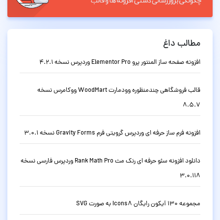
مطالب داغ
افزونه صفحه ساز المنتور پرو Elementor Pro وردپرس نسخه 4.2.1
قالب فروشگاهی چندمنظوره وودمارت WoodMart ووکامرس نسخه
8.5.7
افزونه فرم ساز حرفه ای وردپرس گرویتی فرم Gravity Forms نسخه 3.0.1
دانلود افزونه سئو حرفه ای رنک مث Rank Math Pro وردپرس فارسی نسخه
3.0.118
مجموعه 130 آیکون رایگان Icons8 به صورت SVG