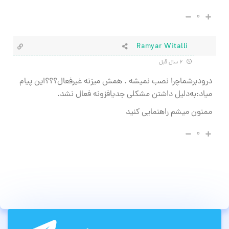
۰
Ramyar Witalli
۶ سال قبل
درودبرشماچرا نصب نمیشه . همش میزنه غیرفعال؟؟؟این پیام
میاد:به‌دلیل داشتن مشکلی جدیافزونه فعال نشد.
ممنون میشم راهنمایی کنید
۰