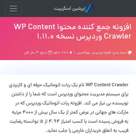
پرشین اسکریپت
افزونه جمع کننده محتوا WP Content
Crawler وردپرس نسخه 1.11.0
دسته بندی:
افزونه وردپرس
,
ووکامرس
, |
۷۷۸ دانلود
تاریخ: ۴ سال قبل
WP Content Crawler نام یک ربات اتوماتیک حرفه ای و کاربردی
برای سیستم مدیریت محتوای وردپرس است که شما را از داشتن
نویسنده بی نیاز می کند. افزونه ربات اتوماتیک وردپرس که در
مارکت های جهانی در عرض کمتر از یک سال بیش از ۴۰۰۰ مرتبه
به فروش رسیده است با کسب امتیاز 4.94 از 5 توانسته رضایت
قریب به اتفاق خریداران خارجی را جلب نماید.