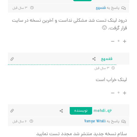
پاسخ به
قفعهع
۳ سال قبل
درود لینک تست شد مشکلی نداست و آخرین نسخه در سایت
قرار گرفت. 🙂
۰
قفعهع
۳ سال قبل
لینک خراب است
۰
mehdi.q6
نویسنده
پاسخ به
Ramyar Witalli
۶ سال قبل
سلام نسخه جدید منتشر شد مجدد تست نمایید