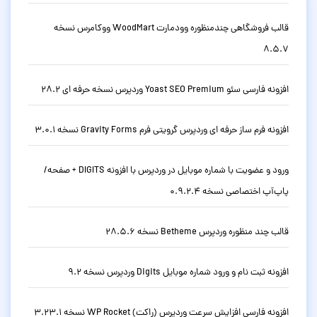
قالب فروشگاهی چندمنظوره وودمارت WoodMart ووکامرس نسخه
8.5.7
افزونه فارسی سئو Yoast SEO Premium وردپرس نسخه حرفه ای 28.2
افزونه فرم ساز حرفه ای وردپرس گرویتی فرم Gravity Forms نسخه 3.0.1
ورود و عضویت با شماره موبایل در وردپرس با افزونه DIGITS + صفحه/
پاپ‌آپ اختصاصی نسخه 0.9.2.4
قالب چند منظوره وردپرس Betheme نسخه 28.5.6
افزونه ثبت نام و ورود شماره موبایل Digits وردپرس نسخه 9.2
افزونه فارسی افزایش سرعت وردپرس (راکت) WP Rocket نسخه 3.23.1