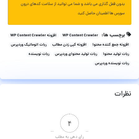
بدون قفل گذاری می باشد و شما می توانید از سلامت کدهای درون
سورس ها اطمینان حاصل کنید
برچسب ها:
WP Content Crawler
افزونه WP Content Crawler
افزونه جمع کننده محتوا
افزونه کپی زدن مطالب
ربات اتوماتیک وردپرس
ربات تولید محتوا
ربات تولید محتوای وردپرس
ربات نویسنده
ربات نویسنده وردپرس
نظرات
۴
رأی دهی به مطلب