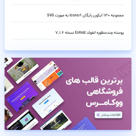
مجموعه 130 آیکون رایگان Icons8 به صورت SVG
پوسته چندمنظوره انفولد Enfold نسخه 7.1.6