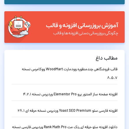
مطالب داغ
قالب فروشگاهی چندمنظوره وودمارت WoodMart ووکامرس نسخه
8.5.7
افزونه صفحه ساز المنتور پرو Elementor Pro وردپرس نسخه 4.2.1
افزونه فارسی سئو Yoast SEO Premium وردپرس نسخه حرفه ای 28.1
دانلود افزونه سئو حرفه ای رنک مث Rank Math Pro وردپرس فارسی نسخه