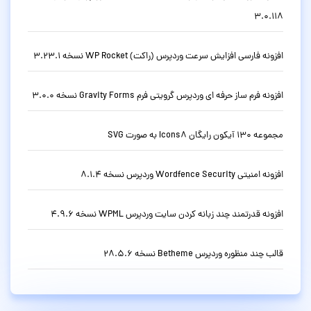
3.0.118
افزونه فارسی افزایش سرعت وردپرس (راکت) WP Rocket نسخه 3.23.1
افزونه فرم ساز حرفه ای وردپرس گرویتی فرم Gravity Forms نسخه 3.0.0
مجموعه 130 آیکون رایگان Icons8 به صورت SVG
افزونه امنیتی Wordfence Security وردپرس نسخه 8.1.4
افزونه قدرتمند چند زبانه کردن سایت وردپرس WPML نسخه 4.9.6
قالب چند منظوره وردپرس Betheme نسخه 28.5.6