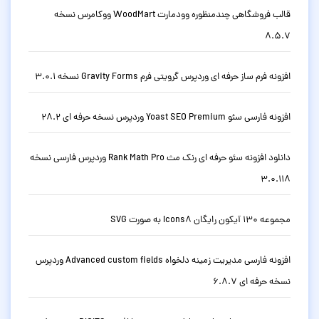
قالب فروشگاهی چندمنظوره وودمارت WoodMart ووکامرس نسخه
8.5.7
افزونه فرم ساز حرفه ای وردپرس گرویتی فرم Gravity Forms نسخه 3.0.1
افزونه فارسی سئو Yoast SEO Premium وردپرس نسخه حرفه ای 28.2
دانلود افزونه سئو حرفه ای رنک مث Rank Math Pro وردپرس فارسی نسخه
3.0.118
مجموعه 130 آیکون رایگان Icons8 به صورت SVG
افزونه فارسی مدیریت زمینه دلخواه Advanced custom fields وردپرس
نسخه حرفه ای 6.8.7