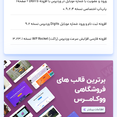
ورود و عضویت با شماره موبایل در وردپرس با افزونه DIGITS + صفحه/
پاپ‌آپ اختصاصی نسخه 0.9.2.4
افزونه ثبت نام و ورود شماره موبایل Digits وردپرس نسخه 9.2
افزونه فارسی افزایش سرعت وردپرس (راکت) WP Rocket نسخه 3.23.1