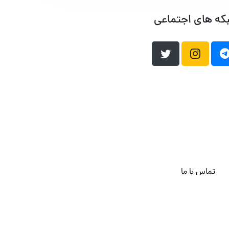
که های اجتماعی
تماس با ما
هاست وردپرس
فراداده