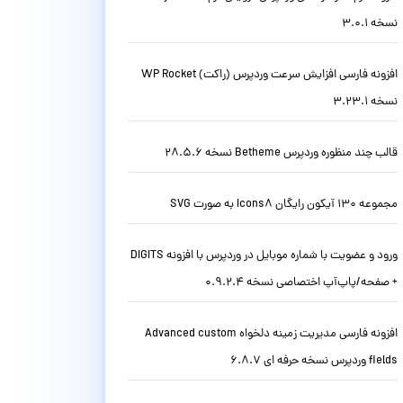
نسخه 3.0.1
افزونه فارسی افزایش سرعت وردپرس (راکت) WP Rocket
نسخه 3.23.1
قالب چند منظوره وردپرس Betheme نسخه 28.5.6
مجموعه 130 آیکون رایگان Icons8 به صورت SVG
ورود و عضویت با شماره موبایل در وردپرس با افزونه DIGITS
+ صفحه/پاپ‌آپ اختصاصی نسخه 0.9.2.4
افزونه فارسی مدیریت زمینه دلخواه Advanced custom
fields وردپرس نسخه حرفه ای 6.8.7