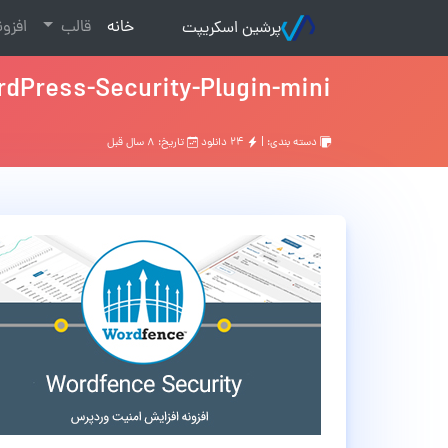
(current)
خانه
قالب
افزو
پرشین اسکریپت
dPress-Security-Plugin-mini
دسته بندی: |
۲۴ دانلود
تاریخ: ۸ سال قبل