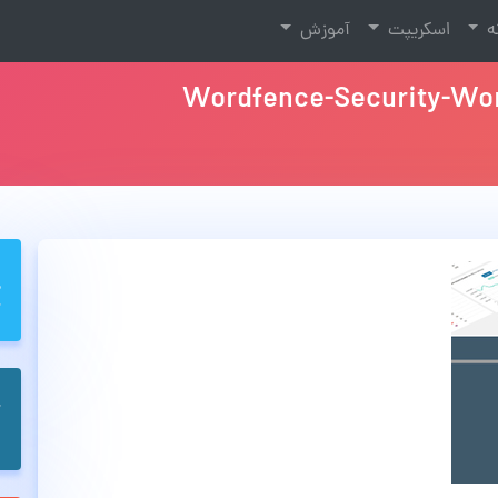
نه
اسکریپت
آموزش
Wordfence-Security-Wor