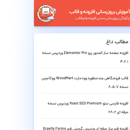
مطالب داغ
افزونه صفحه ساز المنتور پرو Elementor Pro وردپرس نسخه
4.2.1
قالب فروشگاهی چندمنظوره وودمارت WoodMart ووکامرس
نسخه 8.5.7
افزونه فارسی سئو Yoast SEO Premium وردپرس نسخه
حرفه ای 28.2
افزونه فرم ساز حرفه ای وردپرس گرویتی فرم Gravity Forms