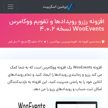
پرشین اسکریپت
افزونه رزرو رویدادها و تقویم ووکامرس
WooEvents نسخه 4.0.2
دسته بندی:
افزونه ها
,
افزونه وردپرس
,
ووکامرس
, |
۱۳۸ دانلود
تاریخ: ۳ سال قبل
افزونه WooEvents یک افزونه ووکامرس است که به شما کمک
می کند رزرو و زمانبندی رویدادها را ایجاد کنید و تمام رویدادهای
آنلاین خود را به راحتی مدیریت کنید. این افزونه به بازدیدکنندگان
امکان ثبت حساب و رویدادهای رزرو را می دهد.