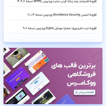
افزونه قدرتمند چند زبانه کردن سایت وردپرس WPML نسخه 4.9.6
افزونه امنیتی Wordfence Security وردپرس نسخه 8.1.4
افزونه ثبت نام و ورود شماره موبایل Digits وردپرس نسخه 9.2