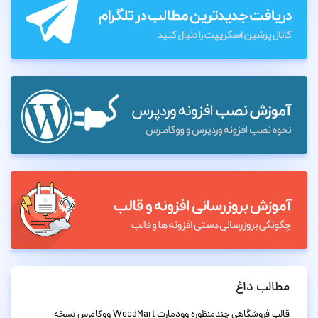
مطالب داغ
قالب فروشگاهی چندمنظوره وودمارت WoodMart ووکامرس نسخه