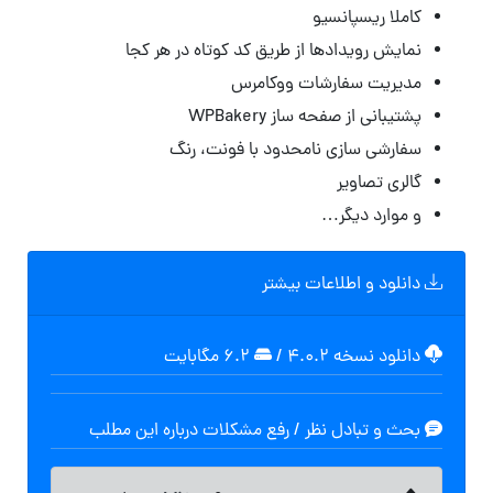
کاملا ریسپانسیو
نمایش رویدادها از طریق کد کوتاه در هر کجا
مدیریت
سفارشات
ووکامرس
پشتیبانی از صفحه ساز WPBakery
سفارشی سازی نامحدود با فونت، رنگ
گالری تصاویر
و موارد دیگر…
دانلود و اطلاعات بیشتر
دانلود نسخه ۴.۰.۲
/
۶.۲ مگابایت
بحث و تبادل نظر / رفع مشکلات درباره این مطلب