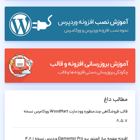
مطالب داغ
قالب فروشگاهی چندمنظوره وودمارت WoodMart ووکامرس نسخه
8.5.7
افزونه صفحه ساز المنتور پرو Elementor Pro وردپرس نسخه 4.2.1