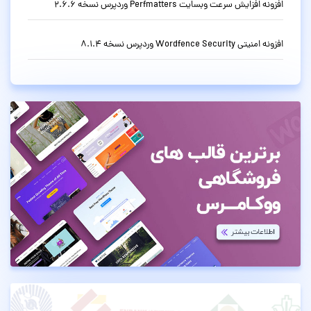
افزونه افزایش سرعت وبسایت Perfmatters وردپرس نسخه 2.6.6
افزونه امنیتی Wordfence Security وردپرس نسخه 8.1.4