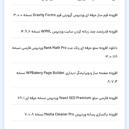
افزونه فرم ساز حرفه ای وردپرس گرویتی فرم Gravity Forms نسخه 3.0.0
افزونه قدرتمند چند زبانه کردن سایت وردپرس WPML نسخه 4.9.6
دانلود افزونه سئو حرفه ای رنک مث Rank Math Pro وردپرس فارسی نسخه
3.0.118
افزونه صفحه ساز و ویرایشگر دیداری WPBakery Page Builder نسخه
8.7.4
افزونه فارسی سئو Yoast SEO Premium وردپرس نسخه حرفه ای 28.1
افزونه پاکسازی رسانه وردپرس Media Cleaner Pro نسخه 7.0.8