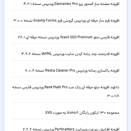
افزونه صفحه ساز المنتور پرو Elementor Pro وردپرس نسخه 4.2.1
افزونه فرم ساز حرفه ای وردپرس گرویتی فرم Gravity Forms نسخه 3.0.0
افزونه فارسی سئو Yoast SEO Premium وردپرس نسخه حرفه ای 28.1
افزونه قدرتمند چند زبانه کردن سایت وردپرس WPML نسخه 4.9.6
افزونه پاکسازی رسانه وردپرس Media Cleaner Pro نسخه 7.0.8
دانلود افزونه سئو حرفه ای رنک مث Rank Math Pro وردپرس فارسی نسخه
3.0.118
مجموعه 130 آیکون رایگان Icons8 به صورت SVG
افزونه افزایش سرعت وبسایت Perfmatters وردپرس نسخه 2.6.6