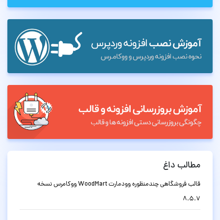
مطالب داغ
قالب فروشگاهی چندمنظوره وودمارت WoodMart ووکامرس نسخه
8.5.7