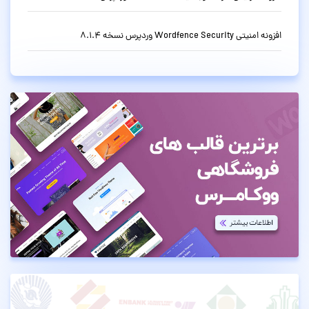
افزونه امنیتی Wordfence Security وردپرس نسخه 8.1.4