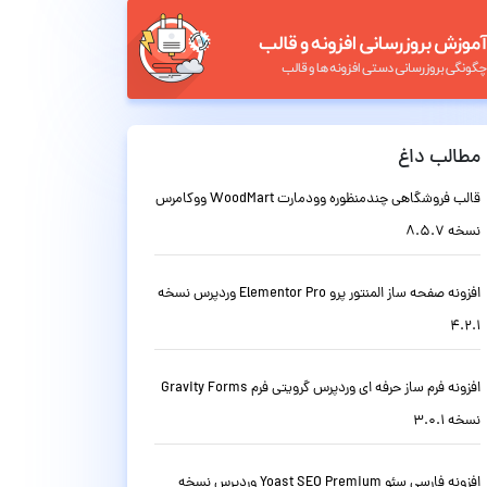
مطالب داغ
قالب فروشگاهی چندمنظوره وودمارت WoodMart ووکامرس
نسخه 8.5.7
افزونه صفحه ساز المنتور پرو Elementor Pro وردپرس نسخه
4.2.1
افزونه فرم ساز حرفه ای وردپرس گرویتی فرم Gravity Forms
نسخه 3.0.1
افزونه فارسی سئو Yoast SEO Premium وردپرس نسخه