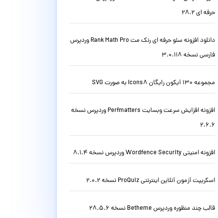
حرفه ای 28.2
دانلود افزونه سئو حرفه ای رنک مث Rank Math Pro وردپرس
فارسی نسخه 3.0.118
مجموعه 130 آیکون رایگان Icons8 به صورت SVG
افزونه افزایش سرعت وبسایت Perfmatters وردپرس نسخه
2.6.6
افزونه امنیتی Wordfence Security وردپرس نسخه 8.1.4
اسکریپت آزمون آنلاین اینترنتی ProQuiz نسخه 2.0.2
قالب چند منظوره وردپرس Betheme نسخه 28.5.6