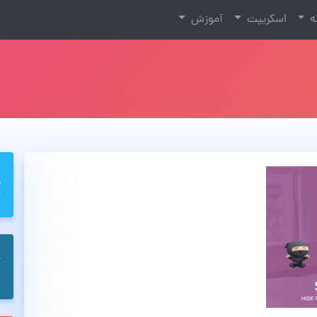
نه
اسکریپت
آموزش